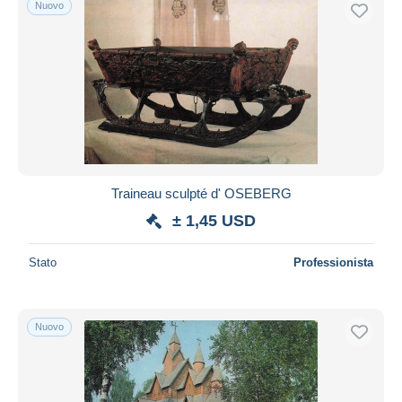
Nuovo
Spedizione gratuita
Metodi di pagamento
PayPal
Bonifico bancario
Visa
Mastercard
Bancontact
Traineau sculpté d' OSEBERG
iDeal
± 1,45 USD
Maestro
Deselezionare tutto
Stato
Professionista
Residenza del venditore
Tutto il mondo
Nuovo