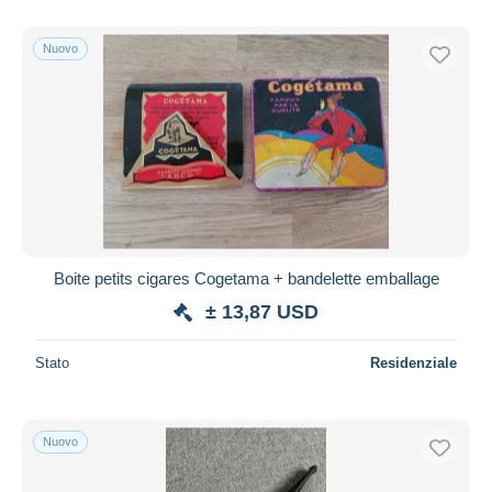
Documenti
367
Solo sconto
Libri
59
Spedizione gratuita
Nuovo
Altri & non classificati
1.796
Metodi di pagamento
PayPal
Bonifico bancario
Visa
Mastercard
Bancontact
iDeal
Boite petits cigares Cogetama + bandelette emballage
Maestro
± 13,87 USD
Deselezionare tutto
Stato
Residenziale
Residenza del venditore
Tutto il mondo
Nuovo