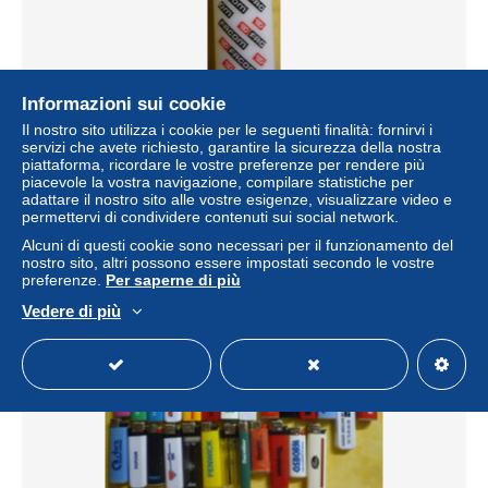
Informazioni sui cookie
Il nostro sito utilizza i cookie per le seguenti finalità: fornirvi i
Facom briquet publicitaire sans gaz
servizi che avete richiesto, garantire la sicurezza della nostra
piattaforma, ricordare le vostre preferenze per rendere più
± 5,78 USD
piacevole la vostra navigazione, compilare statistiche per
adattare il nostro sito alle vostre esigenze, visualizzare video e
permettervi di condividere contenuti sui social network.
Stato
Residenziale
Alcuni di questi cookie sono necessari per il funzionamento del
nostro sito, altri possono essere impostati secondo le vostre
preferenze.
Per saperne di più
Nuovo
Vedere di più