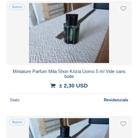
Spedizione gratuita
Nuovo
Metodi di pagamento
PayPal
Bonifico bancario
Visa
Mastercard
Bancontact
iDeal
Miniature Parfum Mila Shon Krizia Uomo 5 ml Vide sans
boite
Maestro
± 2,30 USD
Deselezionare tutto
Residenza del venditore
Stato
Residenziale
Tutto il mondo
Nuovo