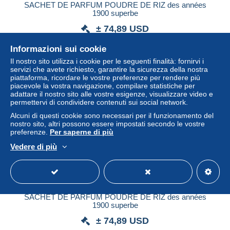
SACHET DE PARFUM POUDRE DE RIZ des années
1900 superbe
± 74,89 USD
Informazioni sui cookie
Stato
Residenziale
Il nostro sito utilizza i cookie per le seguenti finalità: fornirvi i
servizi che avete richiesto, garantire la sicurezza della nostra
piattaforma, ricordare le vostre preferenze per rendere più
piacevole la vostra navigazione, compilare statistiche per
Nuovo
adattare il nostro sito alle vostre esigenze, visualizzare video e
permettervi di condividere contenuti sui social network.
Alcuni di questi cookie sono necessari per il funzionamento del
nostro sito, altri possono essere impostati secondo le vostre
preferenze.
Per saperne di più
Vedere di più
SACHET DE PARFUM POUDRE DE RIZ des années
1900 superbe
± 74,89 USD