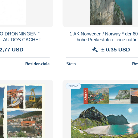
O DRONNINGEN "
1 AK Norwegen / Norway * der 60
T
hohe Preikestolen - eine natürl
 -ANNEE 1918
Felsplattform am Lysefjord 
 2,77 USD
± 0,35 USD
Residenziale
Stato
Re
Nuovo