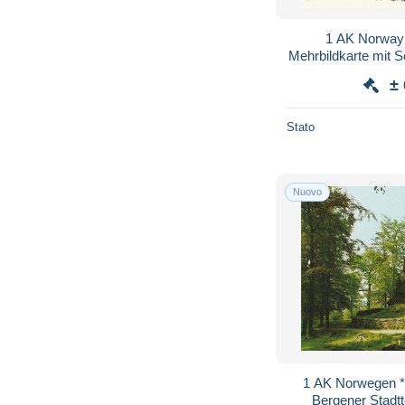
1 AK Norway 
Mehrbildkarte mit S
Stadt Bergen , dabe
±
Stato
Nuovo
1 AK Norwegen * 
Bergener Stadtte