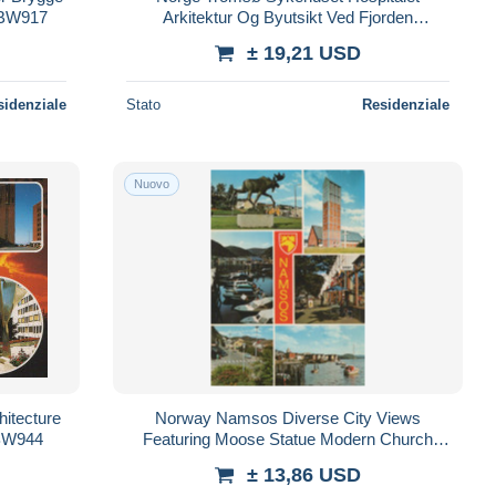
PBW917
Arkitektur Og Byutsikt Ved Fjorden
#PBW922
± 19,21 USD
sidenziale
Stato
Residenziale
Nuovo
hitecture
Norway Namsos Diverse City Views
PBW944
Featuring Moose Statue Modern Church
#PBW949
± 13,86 USD