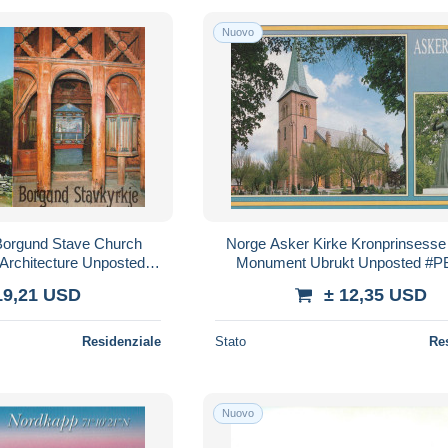
Nuovo
Borgund Stave Church
Norge Asker Kirke Kronprinsesse
Architecture Unposted
Monument Ubrukt Unposted #P
PBK064
19,21 USD
± 12,35 USD
Residenziale
Stato
Re
Nuovo