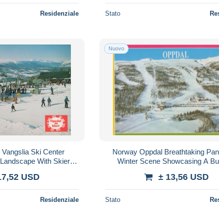
Residenziale
Stato
Re
Nuovo
Vangslia Ski Center
Norway Oppdal Breathtaking Pa
 Landscape With Skiers
Winter Scene Showcasing A Bus
PBW951
#PBW950
17,52 USD
± 13,56 USD
Residenziale
Stato
Re