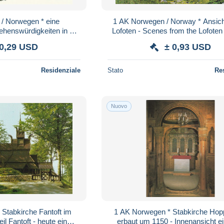
/ Norwegen * eine
1 AK Norwegen / Norway * Ansich
ehenswürdigkeiten in der
Lofoten - Scenes from the Lofoten 
i auch die Hakonshalle *
 0,29 USD
± 0,93 USD
Residenziale
Stato
Re
Nuovo
Stabkirche Fantoft im
1 AK Norwegen * Stabkirche Hop
il Fantoft - heute ein
erbaut um 1150 - Innenansicht e