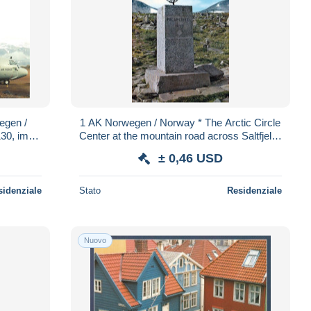
egen /
1 AK Norwegen / Norway * The Arctic Circle
30, im
Center at the mountain road across Saltfjellet
ulkan
*
± 0,46 USD
sidenziale
Stato
Residenziale
Nuovo