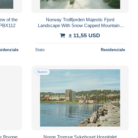
w of the
Norway Trollfjorden Majestic Fjord
#PBX112
Landscape With Snow Capped Mountains
#PBX123
± 11,55 USD
sidenziale
Stato
Residenziale
Nuovo
r Brygge
Norge Tromsø Sykehuset Hospitalet