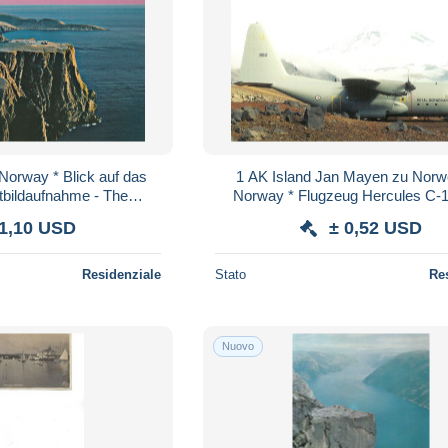
Norway * Blick auf das
1 AK Island Jan Mayen zu Norw
tbildaufnahme - The
Norway * Flugzeug Hercules C-1
 point of Europe *
Hintergrund der 2277 m hohe V
 1,10 USD
± 0,52 USD
Beerenberg *
Residenziale
Stato
Re
Nuovo