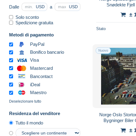
Snødekte Fjell
Dalle
a
USD
USD
± 
Solo sconto
Spedizione gratuita
Stato
Metodi di pagamento
PayPal
Nuovo
Bonifico bancario
Visa
Mastercard
Bancontact
iDeal
Maestro
Deselezionare tutto
Residenza del venditore
Norge Oslo Stort
Bygninger Biler
Tutto il mondo
± 