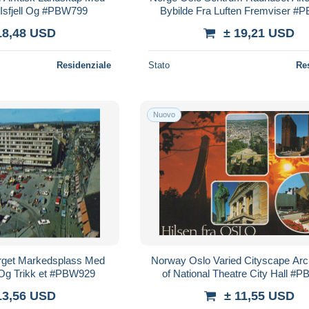
 Isfjell Og #PBW799
Bybilde Fra Luften Fremviser #
18,48 USD
± 19,21 USD
Residenziale
Stato
Re
Nuovo
orget Markedsplass Med
Norway Oslo Varied Cityscape Arc
 Og Trikk et #PBW929
of National Theatre City Hall #
13,56 USD
± 11,55 USD