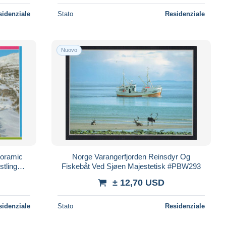
sidenziale
Stato
Residenziale
Nuovo
noramic
Norge Varangerfjorden Reinsdyr Og
tling
Fiskebåt Ved Sjøen Majestetisk #PBW293
± 12,70 USD
sidenziale
Stato
Residenziale