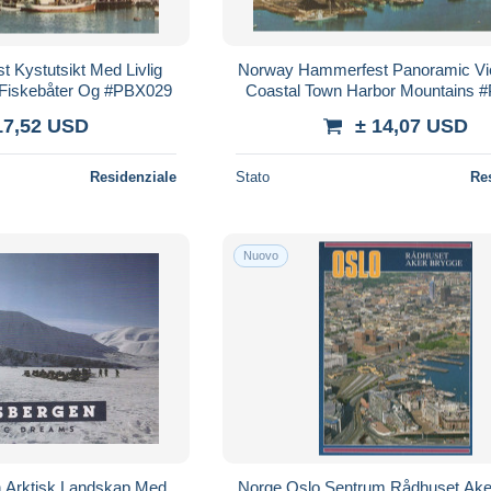
 Kystutsikt Med Livlig
Norway Hammerfest Panoramic Vie
e Fiskebåter Og #PBX029
Coastal Town Harbor Mountains 
17,52 USD
± 14,07 USD
Residenziale
Stato
Re
Nuovo
n Arktisk Landskap Med
Norge Oslo Sentrum Rådhuset Ake