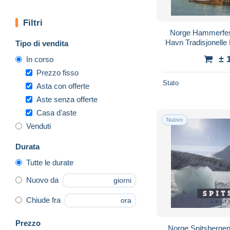
Filtri
Norge Hammerfest
Havn Tradisjonell
Tipo di vendita
± 
In corso
Prezzo fisso
Stato
Asta con offerte
Aste senza offerte
Casa d'aste
Nuovo
Venduti
Durata
Tutte le durate
Nuovo da
giorni
Chiude fra
ora
Prezzo
Norge Spitsberge