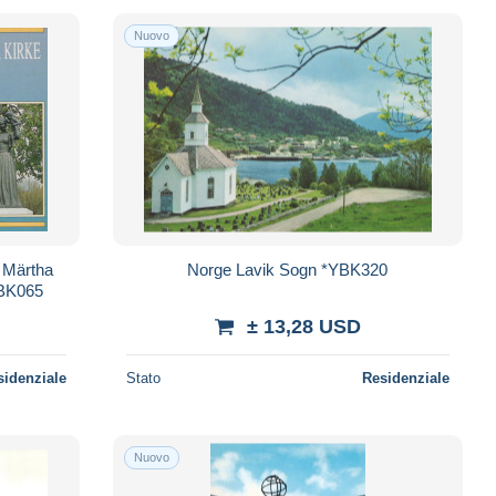
Nuovo
 Märtha
Norge Lavik Sogn *YBK320
BK065
± 13,28 USD
sidenziale
Stato
Residenziale
Nuovo