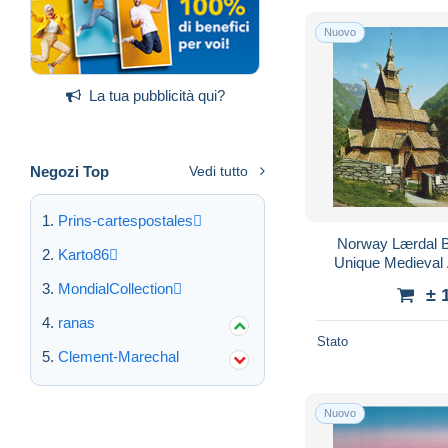
Nuovo
La tua pubblicità qui?
Negozi Top
Vedi tutto
Prins-cartespostales
Norway Lærdal 
Karto86
Unique Medieval 
#
MondialCollection
± 
ranas
Stato
Clement-Marechal
Nuovo