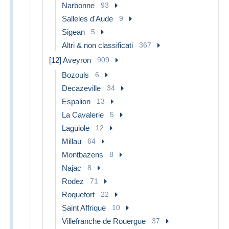
Narbonne
93
Salleles d'Aude
9
Sigean
5
Altri & non classificati
367
[12] Aveyron
909
Bozouls
6
Decazeville
34
Espalion
13
La Cavalerie
5
Laguiole
12
Millau
64
Montbazens
8
Najac
8
Rodez
71
Roquefort
22
Saint Affrique
10
Villefranche de Rouergue
37