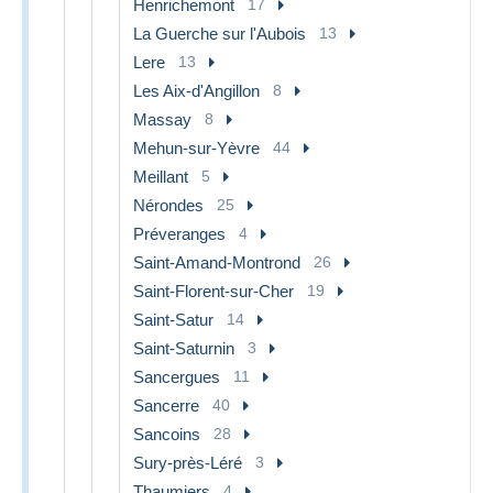
Henrichemont
17
La Guerche sur l'Aubois
13
Lere
13
Les Aix-d'Angillon
8
Massay
8
Mehun-sur-Yèvre
44
Meillant
5
Nérondes
25
Préveranges
4
Saint-Amand-Montrond
26
Saint-Florent-sur-Cher
19
Saint-Satur
14
Saint-Saturnin
3
Sancergues
11
Sancerre
40
Sancoins
28
Sury-près-Léré
3
Thaumiers
4