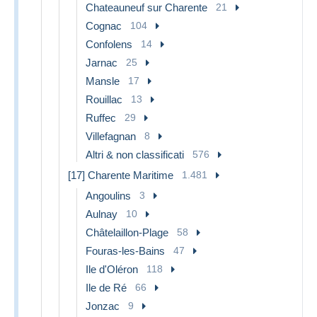
Chateauneuf sur Charente
21
Cognac
104
Confolens
14
Jarnac
25
Mansle
17
Rouillac
13
Ruffec
29
Villefagnan
8
Altri & non classificati
576
[17] Charente Maritime
1.481
Angoulins
3
Aulnay
10
Châtelaillon-Plage
58
Fouras-les-Bains
47
Ile d'Oléron
118
Ile de Ré
66
Jonzac
9