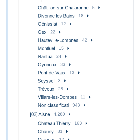
Châtillon-sur-Chalaronne
5
Divonne les Bains
18
Génissiat
12
Gex
22
Hauteville-Lompnes
42
Montluel
15
Nantua
24
Oyonnax
33
Pont-de-Vaux
13
Seyssel
3
Trévoux
28
Villars-les-Dombes
11
Non classificati
943
[02] Aisne
4.280
Chateau Thierry
163
Chauny
81
Craonne
12