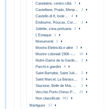
Canebière, centro città
7
Castellane, Prado, Menpenti, Rouet
2
Castello di If, Isole ...
4
Endoume, Roucas, Corniche, spiaggia
3
Joliette, zona portuaria
2
L'Estaque
1
Monumenti
1
Mostra Elettricità e altre
3
Mostre coloniali 1906 – 1922
10
Notre-Dame de la Garde, funicolare e Vergine
2
Parchi e giardini
4
Saint Barnabé, Saint Julien, Montolivet
2
Saint Marcel, La Barasse, Saint Menet
2
Stazione, Belle de Mai, Plombières
1
Vecchio Porto (Vieux-Port), Saint Victor, Le Panier
22
Non classificati
362
Martigues
17