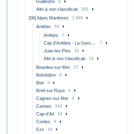
Guillestre
6
Altri & non classificati
281
[06] Alpes Maritimes
1.468
Antibes
54
Antibes
7
Cap d'Antibes - La Garoupe
7
Juan-les-Pins
16
Altri & non classificati
24
Beaulieu-sur-Mer
27
Belvédère
6
Biot
9
Breil-sur-Roya
4
Cagnes-sur-Mer
6
Cannes
164
Cap-d'Ail
18
Contes
8
Eze
18