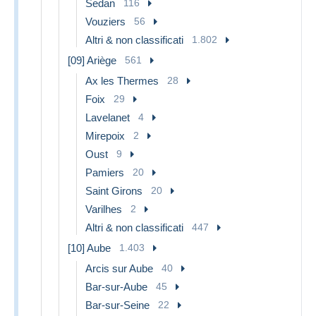
Sedan
116
Vouziers
56
Altri & non classificati
1.802
[09] Ariège
561
Ax les Thermes
28
Foix
29
Lavelanet
4
Mirepoix
2
Oust
9
Pamiers
20
Saint Girons
20
Varilhes
2
Altri & non classificati
447
[10] Aube
1.403
Arcis sur Aube
40
Bar-sur-Aube
45
Bar-sur-Seine
22