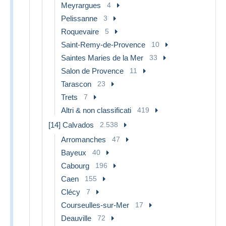
Meyrargues
4
Pelissanne
3
Roquevaire
5
Saint-Remy-de-Provence
10
Saintes Maries de la Mer
33
Salon de Provence
11
Tarascon
23
Trets
7
Altri & non classificati
419
[14] Calvados
2.538
Arromanches
47
Bayeux
40
Cabourg
196
Caen
155
Clécy
7
Courseulles-sur-Mer
17
Deauville
72