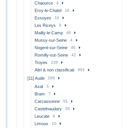
Chaource
4
Ervy-le-Chatel
16
Essoyes
10
Les Riceys
6
Mailly-le-Camp
46
Mussy-sur-Seine
4
Nogent-sur-Seine
46
Romilly-sur-Seine
42
Troyes
228
Altri & non classificati
893
[11] Aude
599
Axat
5
Bram
7
Carcassonne
55
Castelnaudary
39
Leucate
6
Limoux
10