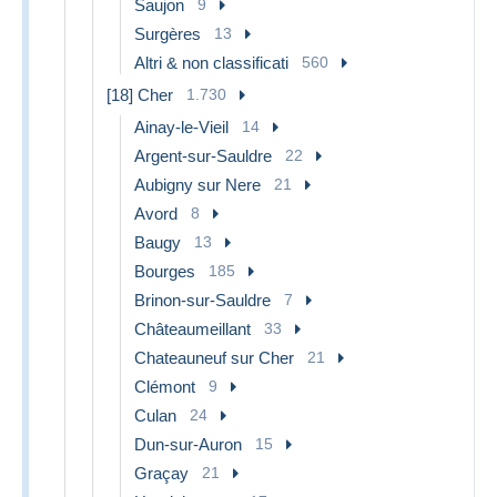
Saujon
9
Surgères
13
Altri & non classificati
560
[18] Cher
1.730
Ainay-le-Vieil
14
Argent-sur-Sauldre
22
Aubigny sur Nere
21
Avord
8
Baugy
13
Bourges
185
Brinon-sur-Sauldre
7
Châteaumeillant
33
Chateauneuf sur Cher
21
Clémont
9
Culan
24
Dun-sur-Auron
15
Graçay
21