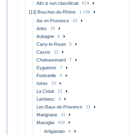
Altri & non classificati
619
[13] Bouches-du-Rhône
1.136
Aix en Provence
42
Arles
26
Aubagne
6
Carry-le-Rouet
5
Cassis
11
Chateaurenard
7
Eyguieres
7
Fontvieille
4
Istres
15
La Ciotat
12
Lambesc
4
Les-Baux-de-Provence
11
Marignane
11
Marsiglia
432
Artigianato
4