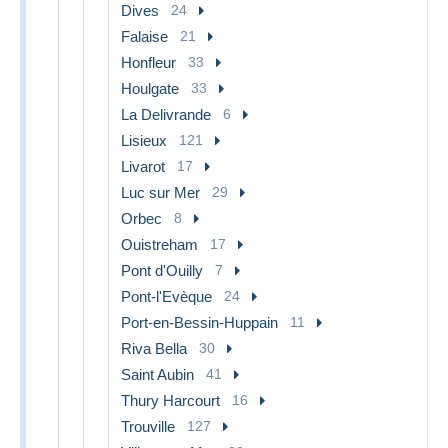
Dives
24
Falaise
21
Honfleur
33
Houlgate
33
La Delivrande
6
Lisieux
121
Livarot
17
Luc sur Mer
29
Orbec
8
Ouistreham
17
Pont d'Ouilly
7
Pont-l'Evèque
24
Port-en-Bessin-Huppain
11
Riva Bella
30
Saint Aubin
41
Thury Harcourt
16
Trouville
127