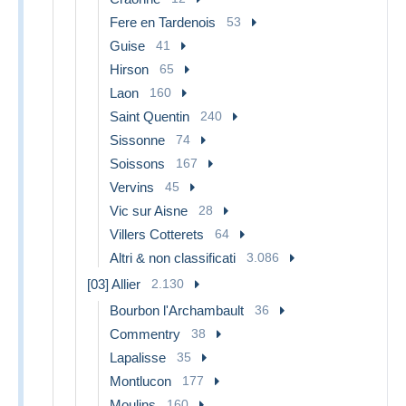
Fere en Tardenois
53
Guise
41
Hirson
65
Laon
160
Saint Quentin
240
Sissonne
74
Soissons
167
Vervins
45
Vic sur Aisne
28
Villers Cotterets
64
Altri & non classificati
3.086
[03] Allier
2.130
Bourbon l'Archambault
36
Commentry
38
Lapalisse
35
Montlucon
177
Moulins
160