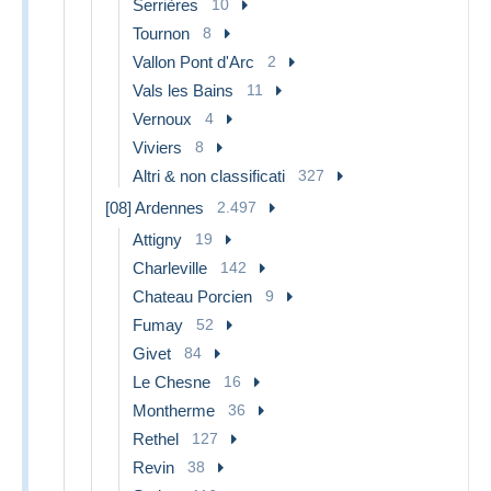
Serrières
10
Tournon
8
Vallon Pont d'Arc
2
Vals les Bains
11
Vernoux
4
Viviers
8
Altri & non classificati
327
[08] Ardennes
2.497
Attigny
19
Charleville
142
Chateau Porcien
9
Fumay
52
Givet
84
Le Chesne
16
Montherme
36
Rethel
127
Revin
38