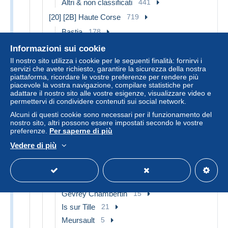
Altri & non classificati
441
[20] [2B] Haute Corse
719
Bastia
178
Calvi
20
Informazioni sui cookie
Corte
63
Il nostro sito utilizza i cookie per le seguenti finalità: fornirvi i
servizi che avete richiesto, garantire la sicurezza della nostra
Altri & non classificati
458
piattaforma, ricordare le vostre preferenze per rendere più
piacevole la vostra navigazione, compilare statistiche per
[21] Côte d'Or
1.652
adattare il nostro sito alle vostre esigenze, visualizzare video e
Aignay le Duc
5
permettervi di condividere contenuti sui social network.
Arnay le Duc
27
Alcuni di questi cookie sono necessari per il funzionamento del
nostro sito, altri possono essere impostati secondo le vostre
Auxonne
22
preferenze.
Per saperne di più
Beaune
72
Vedere di più
Chatillon sur Seine
36
Chenove
2
Dijon
213
Gevrey Chambertin
15
Is sur Tille
21
Meursault
5