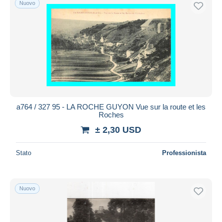
Nuovo
Spedizione gratuita
Metodi di pagamento
PayPal
Bonifico bancario
Visa
Mastercard
Bancontact
a764 / 327 95 - LA ROCHE GUYON Vue sur la route et les
iDeal
Roches
Maestro
± 2,30 USD
Deselezionare tutto
Stato
Professionista
Residenza del venditore
Tutto il mondo
Nuovo