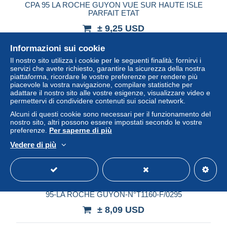
CPA 95 LA ROCHE GUYON VUE SUR HAUTE ISLE
PARFAIT ETAT
± 9,25 USD
Informazioni sui cookie
Stato
Professionista
Il nostro sito utilizza i cookie per le seguenti finalità: fornirvi i
servizi che avete richiesto, garantire la sicurezza della nostra
piattaforma, ricordare le vostre preferenze per rendere più
piacevole la vostra navigazione, compilare statistiche per
Nuovo
adattare il nostro sito alle vostre esigenze, visualizzare video e
permettervi di condividere contenuti sui social network.
Alcuni di questi cookie sono necessari per il funzionamento del
nostro sito, altri possono essere impostati secondo le vostre
preferenze.
Per saperne di più
Vedere di più
95-LA ROCHE GUYON-N°T1160-F/0295
± 8,09 USD