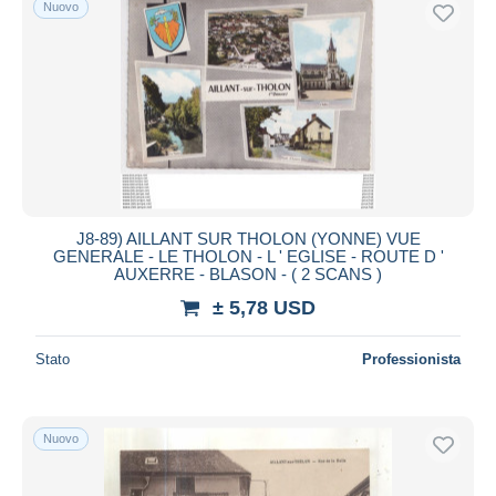
Nuovo
Spedizione gratuita
Metodi di pagamento
PayPal
Bonifico bancario
Visa
Mastercard
Bancontact
J8-89) AILLANT SUR THOLON (YONNE) VUE
iDeal
GENERALE - LE THOLON - L ' EGLISE - ROUTE D '
AUXERRE - BLASON - ( 2 SCANS )
Maestro
± 5,78 USD
Deselezionare tutto
Residenza del venditore
Stato
Professionista
Tutto il mondo
Nuovo