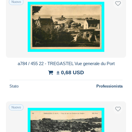
Nuovo
Spedizione gratuita
Metodi di pagamento
PayPal
Bonifico bancario
Visa
Mastercard
Bancontact
a784 / 455 22 - TREGASTEL Vue generale du Port
iDeal
± 0,68 USD
Maestro
Deselezionare tutto
Stato
Professionista
Residenza del venditore
Tutto il mondo
Nuovo