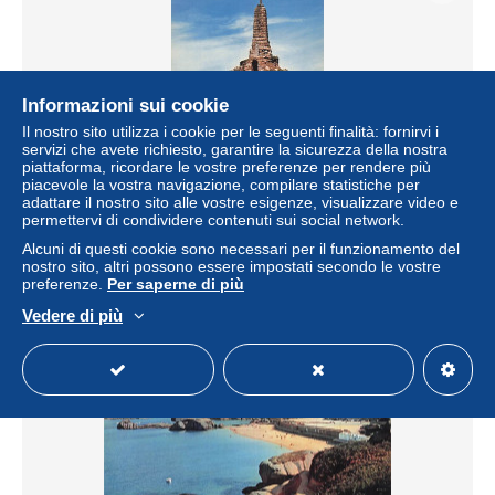
Informazioni sui cookie
Il nostro sito utilizza i cookie per le seguenti finalità: fornirvi i
servizi che avete richiesto, garantire la sicurezza della nostra
piattaforma, ricordare le vostre preferenze per rendere più
piacevole la vostra navigazione, compilare statistiche per
adattare il nostro sito alle vostre esigenze, visualizzare video e
22 TREGASTEL LE CALVAIRE
permettervi di condividere contenuti sui social network.
± 5,80 USD
5,90 €
-15%
Alcuni di questi cookie sono necessari per il funzionamento del
nostro sito, altri possono essere impostati secondo le vostre
preferenze.
Per saperne di più
Stato
Professionista
Vedere di più
Nuovo