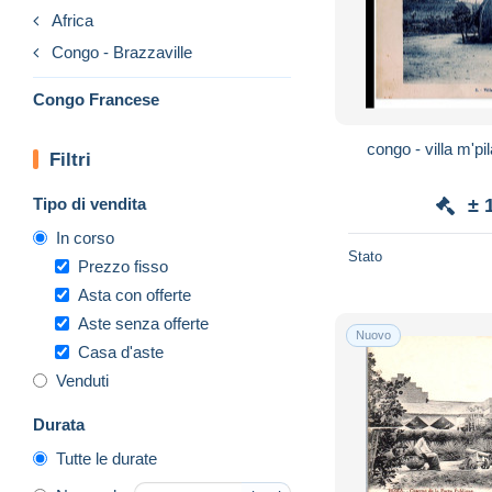
Africa
Congo - Brazzaville
Congo Francese
congo - villa m'pila - case bateke - juillet
Filtri
Tipo di vendita
± 
In corso
Stato
Prezzo fisso
Asta con offerte
Aste senza offerte
Nuovo
Casa d'aste
Venduti
Durata
Tutte le durate