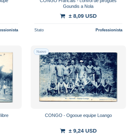
oupe
CONGO Francais - convoi de pirogues
Goundis a Nola
± 8,09 USD
essionista
Stato
Professionista
Nuovo
ibre
CONGO - Ogooue equipe Loango
± 9,24 USD