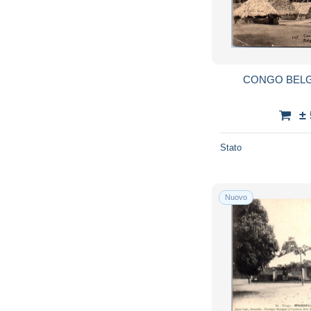
CONGO BELGE 
±
Stato
Nuovo