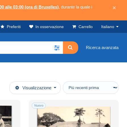
00 alle 03:00 (ora di Bruxelles)
, durante la quale i
×
Preferiti
In osservazione
Carrello
Italiano
Ricerca avanzata
Visualizzazione
Nuovo