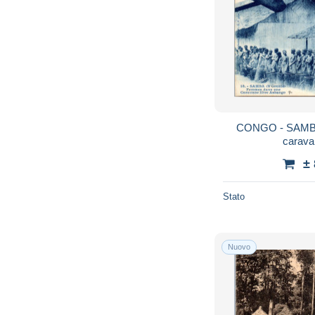
CONGO - SAMBA
carava
±
Stato
Nuovo