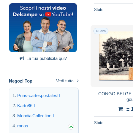
Stato
Nuovo
La tua pubblicità qui?
Negozi Top
Vedi tutto
CONGO BELGE - B
Prins-cartespostales
go
Karto86
± 
MondialCollection
Stato
ranas