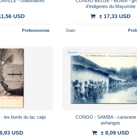
VILLE - Gabonaises
CONGO BELGE - BOMA - gr
d'indigenes du Mayumbe
11,56 USD
± 17,33 USD
Professionista
Stato
Prof
Nuovo
les bords du lac caijo
CONGO - SAMBA - caravane l
ashangos
 6,93 USD
± 8,09 USD