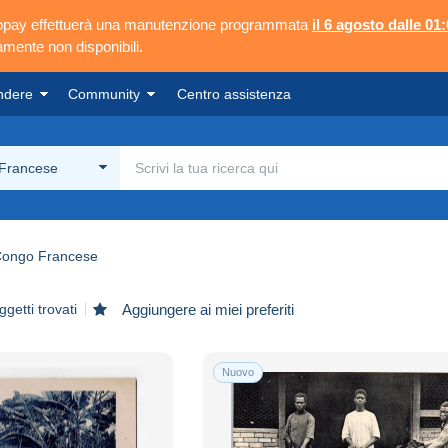
ngopay effettuerà una manutenzione programmata
il 6 agosto dalle 01:
mente non disponibili.
ndere
Community
Centro assistenza
Francese
ongo Francese
getti trovati
Aggiungere ai miei preferiti
Nuovo