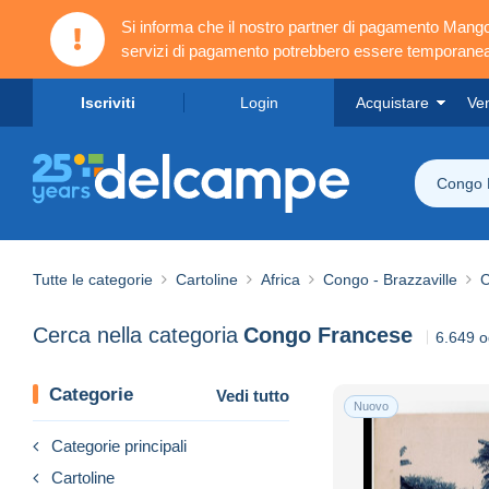
Si informa che il nostro partner di pagamento Ma
servizi di pagamento potrebbero essere temporanea
Iscriviti
Login
Acquistare
Ve
Congo 
Tutte le categorie
Cartoline
Africa
Congo - Brazzaville
C
Cerca nella categoria
Congo Francese
6.649 og
Categorie
Vedi tutto
Nuovo
Categorie principali
Cartoline