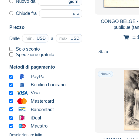
Nuovo da
giorni
Chiude fra
ora
CONGO BELGE - B
Prezzo
publique (t
± 
Dalle
a
USD
USD
Solo sconto
Stato
Spedizione gratuita
Metodi di pagamento
Nuovo
PayPal
Bonifico bancario
Visa
Mastercard
Bancontact
iDeal
Maestro
Deselezionare tutto