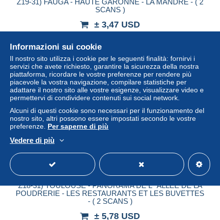
Z19-31) FAUGA - HAUTE GARONNE - LA MANDRE - ( 2
SCANS )
± 3,47 USD
Informazioni sui cookie
Stato
Professionista
Il nostro sito utilizza i cookie per le seguenti finalità: fornirvi i
servizi che avete richiesto, garantire la sicurezza della nostra
piattaforma, ricordare le vostre preferenze per rendere più
piacevole la vostra navigazione, compilare statistiche per
Nuovo
adattare il nostro sito alle vostre esigenze, visualizzare video e
permettervi di condividere contenuti sui social network.
Alcuni di questi cookie sono necessari per il funzionamento del
nostro sito, altri possono essere impostati secondo le vostre
preferenze.
Per saperne di più
Vedere di più
Z18-31) TOULOUSE - PANORAMA DE L ' ALLEE DE LA
POUDRERIE - LES RESTAURANTS ET LES BUVETTES
- ( 2 SCANS )
± 5,78 USD