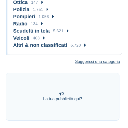
Ottica
147
Polizia
1.751
Pompieri
1.056
Radio
134
Scudetti in tela
5.621
Veicoli
463
Altri & non classificati
6.728
Suggerisci una categoria
La tua pubblicità qui?