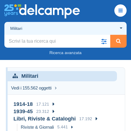
Militari
Ricerca avanzata
Militari
Vedi i 155.562 oggetti
1914-18
17.121
1939-45
23.312
Libri, Riviste & Cataloghi
17.192
Riviste & Giornali
5.441