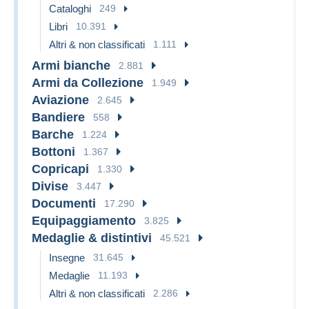
Cataloghi
249
Libri
10.391
Altri & non classificati
1.111
Armi bianche
2.881
Armi da Collezione
1.949
Aviazione
2.645
Bandiere
558
Barche
1.224
Bottoni
1.367
Copricapi
1.330
Divise
3.447
Documenti
17.290
Equipaggiamento
3.825
Medaglie & distintivi
45.521
Insegne
31.645
Medaglie
11.193
Altri & non classificati
2.286