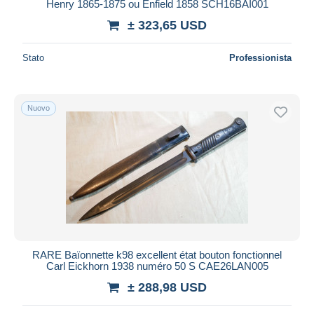
Henry 1865-1875 ou Enfield 1858 SCH16BAI001
± 323,65 USD
Stato
Professionista
Nuovo
RARE Baïonnette k98 excellent état bouton fonctionnel
Carl Eickhorn 1938 numéro 50 S CAE26LAN005
± 288,98 USD