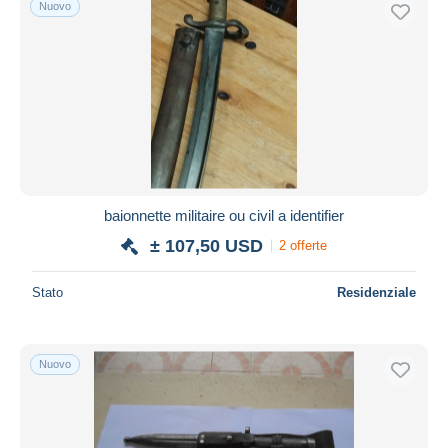
Nuovo
Spedizione gratuita
Metodi di pagamento
PayPal
Bonifico bancario
Visa
Mastercard
Bancontact
baionnette militaire ou civil a identifier
iDeal
± 107,50 USD
2 offerte
Maestro
Deselezionare tutto
Stato
Residenziale
Residenza del venditore
Tutto il mondo
Nuovo