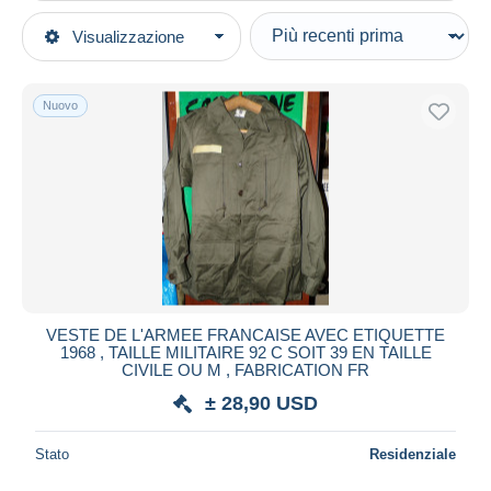
Tipo di vendita
Visualizzazione
Categorie principali
In corso
Militari
Prezzo fisso
Nuovo
Equipaggiamento
Asta con offerte
Aste senza offerte
Casa d'aste
Venduti
Durata
Tutte le durate
Nuovo da
giorni
VESTE DE L'ARMEE FRANCAISE AVEC ETIQUETTE
1968 , TAILLE MILITAIRE 92 C SOIT 39 EN TAILLE
Chiude fra
ora
CIVILE OU M , FABRICATION FR
± 28,90 USD
Prezzo
Dalle
a
USD
USD
Stato
Residenziale
Solo sconto