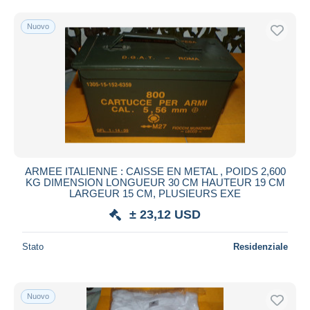
Spedizione gratuita
Nuovo
Metodi di pagamento
PayPal
Bonifico bancario
Visa
Mastercard
Bancontact
iDeal
ARMEE ITALIENNE : CAISSE EN METAL , POIDS 2,600
Maestro
KG DIMENSION LONGUEUR 30 CM HAUTEUR 19 CM
Deselezionare tutto
LARGEUR 15 CM, PLUSIEURS EXE
± 23,12 USD
Residenza del venditore
Tutto il mondo
Stato
Residenziale
Nuovo