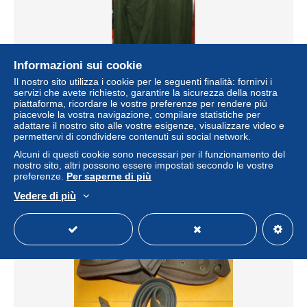
Informazioni sui cookie
Il nostro sito utilizza i cookie per le seguenti finalità: fornirvi i
servizi che avete richiesto, garantire la sicurezza della nostra
VESTE DE SOUS VETEMENT EFFET CHAUD , TAILLE
piattaforma, ricordare le vostre preferenze per rendere più
MILITAIRE 104 SOIT 41-42 OU L EN CIVIL ,BON ETAT
piacevole la vostra navigazione, compilare statistiche per
VOIR PHOTOS . POUR TOUT
adattare il nostro sito alle vostre esigenze, visualizzare video e
permettervi di condividere contenuti sui social network.
± 9,25 USD
Alcuni di questi cookie sono necessari per il funzionamento del
nostro sito, altri possono essere impostati secondo le vostre
Stato
Residenziale
preferenze.
Per saperne di più
Vedere di più
Nuovo