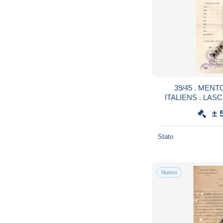
39/45 . MEN
ITALIENS . LAS
COMANDO DEL 
± 
Stato
Nuovo