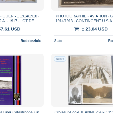
 GUERRE 1914/1918 -
PHOTOGRAPHIE - AVIATION -
. - 1917 - LOT DE 41
1914/1918 - CONTINGENT U.S.A. 
 - CANON - ACTION -
AVION DE CHASSE NIEUPORT -
57,61 USD
± 23,04 USD
DE VIE ETC
- TROUPE
Residenziale
Stato
Re
Nuovo
a Liner Catastrophe juin
Croiseur-Ecole JEANNE d'ARC 193