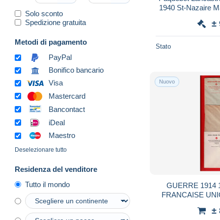
1940 St-Nazaire Ma
Solo sconto
Guerre mond
Spedizione gratuita
±
Metodi di pagamento
Stato
PayPal
Bonifico bancario
Nuovo
Visa
Mastercard
Bancontact
iDeal
Maestro
Deselezionare tutto
Residenza del venditore
Tutto il mondo
GUERRE 1914 
FRANCAISE UN
FRANCE CO
±
MALMAISON IN