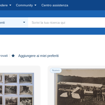
ndere
Community
Centro assistenza
nti
rovati
Aggiungere ai miei preferiti
Nuovo