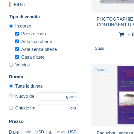
Filtri
Tipo di vendita
PHOTOGRAPHIE -
CONTINGENT U.S.A
In corso
CLICHES - CHAR
Prezzo fisso
± 
SCENE 
Asta con offerte
Stato
Aste senza offerte
Casa d'aste
Venduti
Nuovo
Durata
Tutte le durate
Nuovo da
giorni
Chiude fra
ora
Prezzo
Dalle
a
USD
USD
Paquebot Lancastri