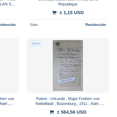
RLAN St-
République
aire
± 1,15 USD
sidenziale
Stato
Residenziale
Nuovo
herr von
Patent - Urkunde , Major Freiherr von
Adel ,
Nettelbladt , Boizenburg , 1911 , Adel ,
h Franz
Mecklenburg Schwerin , Kaiser Wilhelm !!
± 564,58 USD