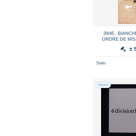
39/45 . BIANC
ORDRE DE MIS
SPECIAUX.NIC
± 
FRENC
Stato
Nuovo