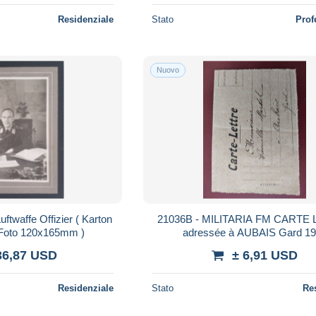
Residenziale
Stato
Prof
Nuovo
waffe Offizier ( Karton
21036B - MILITARIA FM CARTE
oto 120x165mm )
adressée à AUBAIS Gard 1
36,87 USD
± 6,91 USD
Residenziale
Stato
Re