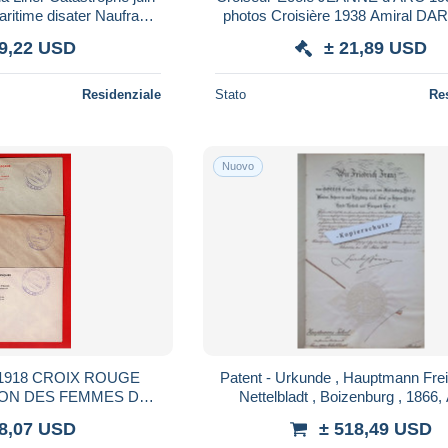
ritime disater Naufrage
photos Croisière 1938 Amiral DA
iale Débarquement
Nazaire Marine Nationale Milit
 9,22 USD
± 21,89 USD
Residenziale
Stato
Re
Nuovo
1918 CROIX ROUGE
Patent - Urkunde , Hauptmann Frei
ION DES FEMMES DE
Nettelbladt , Boizenburg , 1866, 
MITE DE RUEIL
Mecklenburg Schwerin , Friedric
 8,07 USD
± 518,49 USD
FIRMIERE MEDECIN