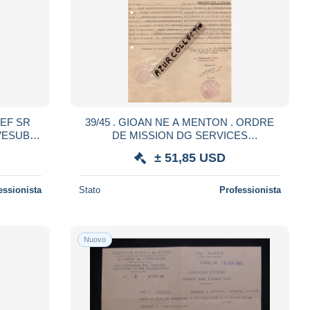
HEF SR
39/45 . GIOAN NE A MENTON . ORDRE
VESUBIE
DE MISSION DG SERVICES
 FOU
SPECIAUX.NICE. GR ALPIN SUD+
± 51,85 USD
FRENCH MILITARY
essionista
Stato
Professionista
Nuovo