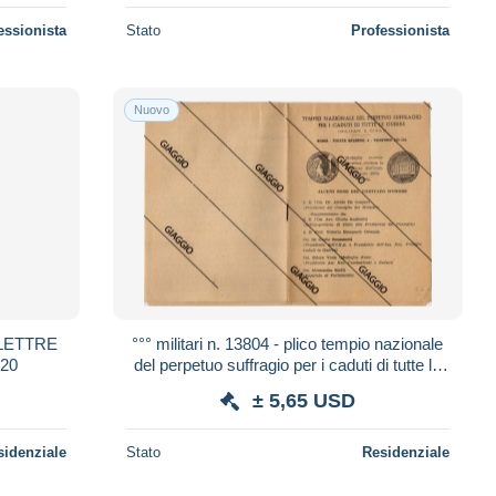
essionista
Stato
Professionista
Nuovo
 LETTRE
°°° militari n. 13804 - plico tempio nazionale
920
del perpetuo suffragio per i caduti di tutte le
guerre °°°
± 5,65 USD
sidenziale
Stato
Residenziale