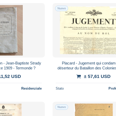
Nuovo
on - Jean-Baptiste Strady
Placard - Jugement qui condam
ice 1909 - Termonde ?
déserteur du Bataillon des Colonie
ans de boulet" - 20 cotobre 1821
11,52 USD
± 57,61 USD
Residenziale
Stato
Prof
Nuovo