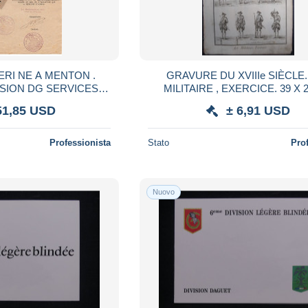
HERI NE A MENTON .
GRAVURE DU XVIIIe SIÈCLE. AR
SION DG SERVICES
MILITAIRE , EXER
E. GR ALPIN SUD+
51,85 USD
± 6,91 USD
H MILITARY
Professionista
Stato
Pro
Nuovo