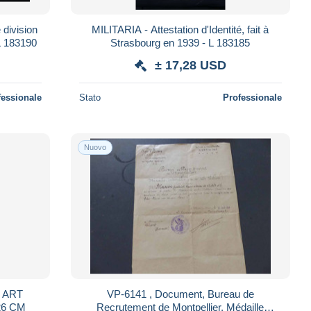
division
MILITARIA - Attestation d'Identité, fait à
 L 183190
Strasbourg en 1939 - L 183185
± 17,28 USD
fessionale
Stato
Professionale
Nuovo
T
VP-6141 , Document, Bureau de
CICE. 39 X 26 CM
Recrutement de Montpellier, Médaille