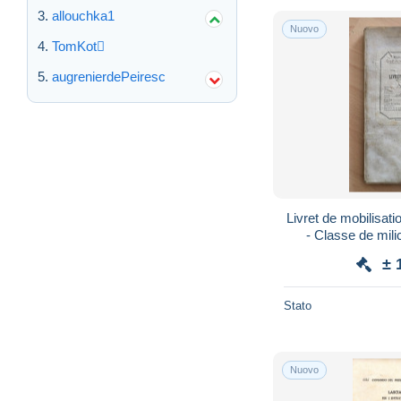
allouchka1
Nuovo
TomKot
augrenierdePeiresc
Livret de mobilisati
- Classe de mil
± 
Stato
Nuovo