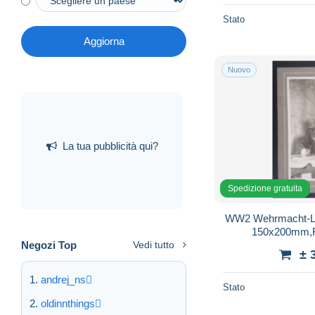
Stato
Aggiorna
Nuovo
La tua pubblicità qui?
Spedizione gratuita
WW2 Wehrmacht-Luft
150x200mm,F
Negozi Top
Vedi tutto
± 
andrej_ns
Stato
oldinnthings