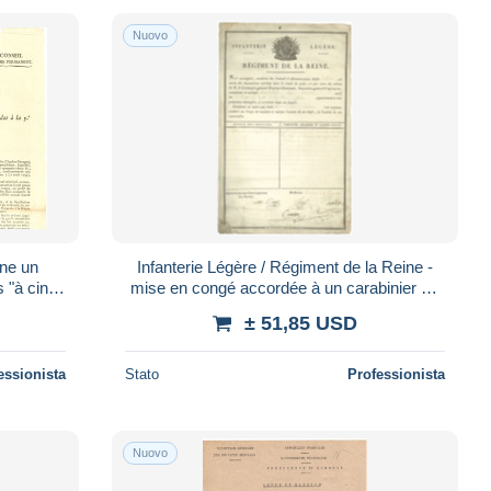
Nuovo
ne un
Infanterie Légère / Régiment de la Reine -
s "à cinq
mise en congé accordée à un carabinier de
 LA ROCHE
Bruges délivée à VERSAILLES le 6 ju
± 51,85 USD
essionista
Stato
Professionista
Nuovo