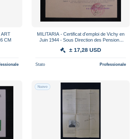
T
MILITARIA - Certificat d'emploi de Vichy en
CICE. 39 X 26 CM
Juin 1944 - Sous Direction des Pensions
Militaires et réquisitions- L 183194
± 17,28 USD
fessionale
Stato
Professionale
Nuovo