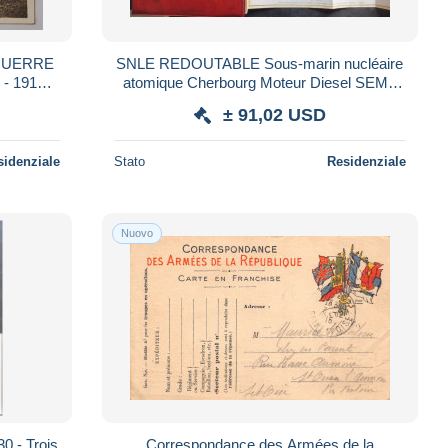
 GUERRE
SNLE REDOUTABLE Sous-marin nucléaire
- 1917 -
atomique Cherbourg Moteur Diesel SEMT
 AU SOL
Pielstick
± 91,02 USD
sidenziale
Stato
Residenziale
Nuovo
0 - Trois
Correspondance des Armées de la