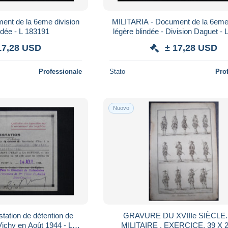
ent de la 6eme division
MILITARIA - Document de la 6eme 
légère blindée - L 183191
légère blindée - Division Daguet -
17,28 USD
± 17,28 USD
Professionale
Stato
Pro
Nuovo
tation de détention de
GRAVURE DU XVIIIe SIÈCLE. AR
 Vichy en Août 1944 - L
MILITAIRE , EXER