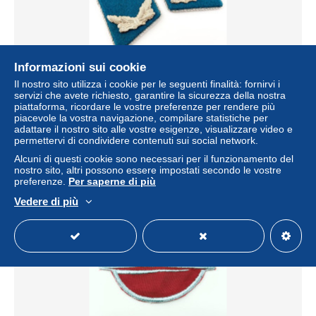
Informazioni sui cookie
Il nostro sito utilizza i cookie per le seguenti finalità: fornirvi i
DDR NVA LSK Kragenspiegel Offizier Luftstreitkräfte
servizi che avete richiesto, garantire la sicurezza della nostra
± 9,24 USD
piattaforma, ricordare le vostre preferenze per rendere più
piacevole la vostra navigazione, compilare statistiche per
adattare il nostro sito alle vostre esigenze, visualizzare video e
Stato
Professionista
permettervi di condividere contenuti sui social network.
Alcuni di questi cookie sono necessari per il funzionamento del
nostro sito, altri possono essere impostati secondo le vostre
preferenze.
Per saperne di più
Nuovo
Vedere di più