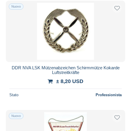
Spedizione gratuita
Nuovo
Metodi di pagamento
PayPal
Bonifico bancario
Visa
Mastercard
Bancontact
iDeal
DDR NVA LSK Mützenabzeichen Schirmmütze Kokarde
Luftstreitkräfte
Maestro
± 8,20 USD
Deselezionare tutto
Residenza del venditore
Stato
Professionista
Tutto il mondo
Nuovo