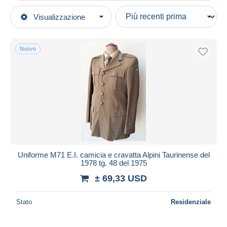
Tipo di vendita
Visualizzazione
Categorie principali
In corso
Militari
Prezzo fisso
Nuovo
Divise
Asta con offerte
Aste senza offerte
Casa d'aste
Venduti
Durata
Tutte le durate
Nuovo da
giorni
Uniforme M71 E.I. camicia e cravatta Alpini Taurinense del
1978 tg. 48 del 1975
Chiude fra
ora
± 69,33 USD
Prezzo
Stato
Residenziale
Dalle
a
USD
USD
Solo sconto