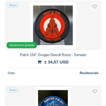
Spedizione gratuita
Nuovo
Metodi di pagamento
PayPal
Bonifico bancario
Visa
Mastercard
Spedizione gratuita
Bancontact
iDeal
Patch 154° Gruppo Diavoli Rossi - Tornado
Maestro
± 34,57 USD
Deselezionare tutto
Stato
Residenziale
Residenza del venditore
Tutto il mondo
Nuovo