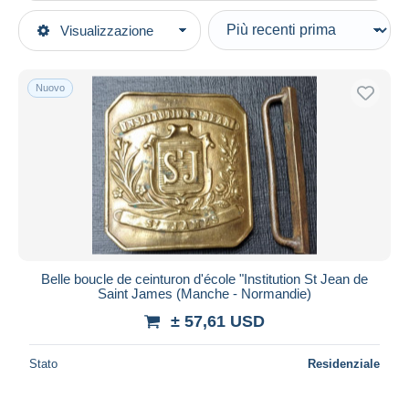
Tipo di vendita
Visualizzazione
Categorie principali
In corso
Militari
Prezzo fisso
Medaglie & distintivi
Nuovo
Asta con offerte
Altri & non classificati
Aste senza offerte
Casa d'aste
Venduti
Durata
Tutte le durate
Nuovo da
giorni
Belle boucle de ceinturon d'école "Institution St Jean de
Saint James (Manche - Normandie)
Chiude fra
ora
± 57,61 USD
Prezzo
Stato
Residenziale
Dalle
a
USD
USD
Solo sconto