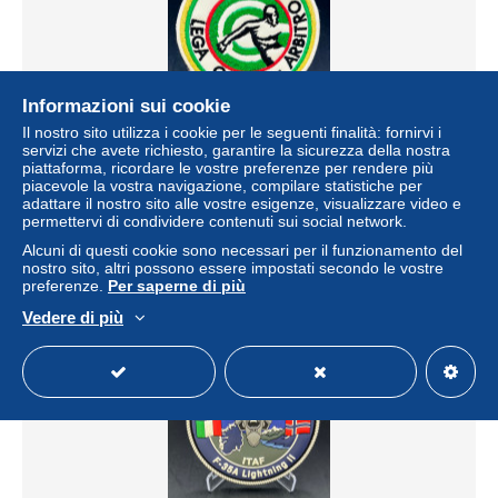
Informazioni sui cookie
Spedizione gratuita
Il nostro sito utilizza i cookie per le seguenti finalità: fornirvi i
servizi che avete richiesto, garantire la sicurezza della nostra
piattaforma, ricordare le vostre preferenze per rendere più
Patch Ricamata Arbitro UISP Lega Calcio Vintage
piacevole la vostra navigazione, compilare statistiche per
± 17,28 USD
adattare il nostro sito alle vostre esigenze, visualizzare video e
permettervi di condividere contenuti sui social network.
Alcuni di questi cookie sono necessari per il funzionamento del
Stato
Residenziale
nostro sito, altri possono essere impostati secondo le vostre
preferenze.
Per saperne di più
Vedere di più