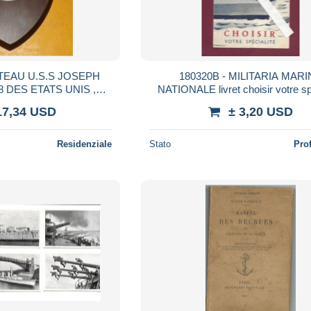
TEAU U.S.S JOSEPH
180320B - MILITARIA MAR
S ,
NATIONALE livret choisir votre sp
illustration RENLUC bateau Su
17,34 USD
± 3,20 USD
E , POIDS 450
Residenziale
Stato
Pro