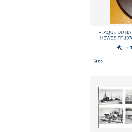
PLAQUE DU BA
HEWES FF 1078 DES ETATS UNI
FABRICATION ETATS UNIS , CENTRE EN
± 
CERAMIQU
Stato