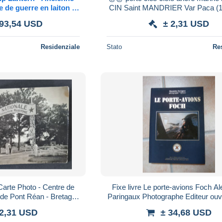
e de guerre en laiton -
CIN Saint MANDRIER Var Paca (1
fslaterne aus Messing
@@ma11a
693,54 USD
± 2,31 USD
Residenziale
Stato
Re
Carte Photo - Centre de
Fixe livre Le porte-avions Foch A
 de Pont Réan - Bretagne
Paringaux Photographe Editeur ouv
ne Nationale
intéressant nombreuses pho
 2,31 USD
± 34,68 USD