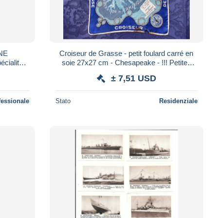
INE
Croiseur de Grasse - petit foulard carré en
écialité
soie 27x27 cm - Chesapeake - !!! Petites
rcouf
Traces de brûlures
± 7,51 USD
fessionale
Stato
Residenziale