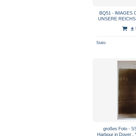
BQ51 - IMAGES
UNSERE REICHS
GUERRE
±
Stato
großes Foto - S
Harbour in Dover , Y