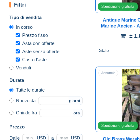
Filtri
Spedizione gratuita
Tipo di vendita
Antique Marine 
Marine Ancien - 
In corso
Prezzo fisso
± 1
Asta con offerte
Stato
Aste senza offerte
Casa d'aste
Venduti
Annuncio
Durata
Tutte le durate
Nuovo da
giorni
Chiude fra
ora
Spedizione gratuita
Prezzo
Dalle
a
USD
USD
Old Brass Warsh