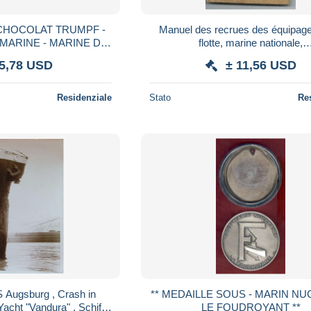
 CHOCOLAT TRUMPF -
Manuel des recrues des équipages de la
MARINE - MARINE DE
flotte, marine nationale,
 ALLEMANDE
1926,grades,tenue,formation,comp
 5,78 USD
± 11,56 USD
s, signaux
Residenziale
Stato
Re
S Augsburg , Crash in
** MEDAILLE SOUS - MARIN NUCLEAIRE
acht "Vandura" , Schiff ,
LE FOUDROYANT **