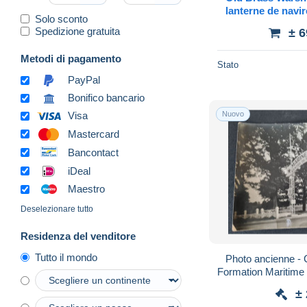
lanterne de navir
Solo sconto
Alte Kriegsschif
Spedizione gratuita
± 
Metodi di pagamento
Stato
PayPal
Bonifico bancario
Nuovo
Visa
Mastercard
Bancontact
iDeal
Maestro
Deselezionare tutto
Residenza del venditore
Tutto il mondo
Photo ancienne - 
Formation Maritime
- Mari
±