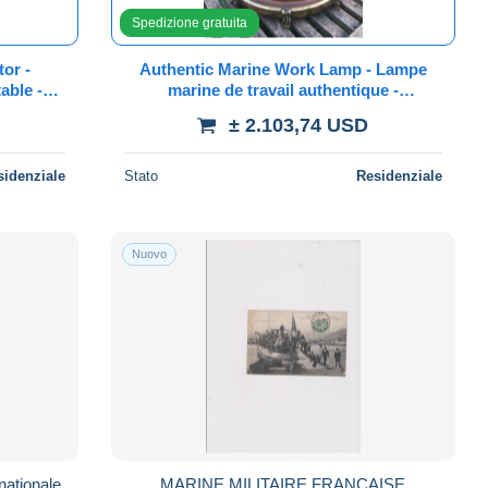
Spedizione gratuita
tor -
Authentic Marine Work Lamp - Lampe
able -
marine de travail authentique -
werfer
Authentische maritime Arbeitslampe
± 2.103,74 USD
sidenziale
Stato
Residenziale
Nuovo
nationale
MARINE MILITAIRE FRANCAISE