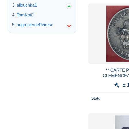
allouchka1
TomKot
augrenierdePeiresc
** CARTE PORTE - AVIONS
± 
Stato