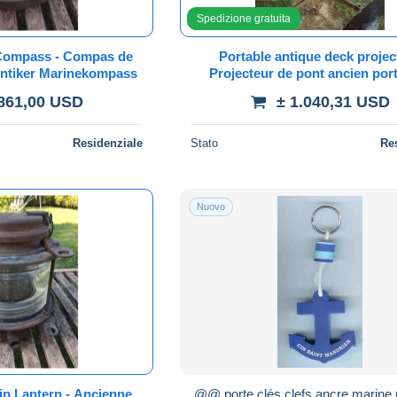
Spedizione gratuita
Compass - Compas de
Portable antique deck projec
Antiker Marinekompass
Projecteur de pont ancien port
Tragbarer antiker Deckschein
.861,00 USD
± 1.040,31 USD
Residenziale
Stato
Re
Nuovo
ip Lantern - Ancienne
@@ porte clés clefs ancre marine 