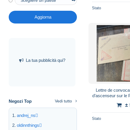
Stato
Aggiorna
La tua pubblicità qui?
Lettre de convocat
d’ascenseur sur le
Negozi Top
Vedi tutto
±
andrej_ns
Stato
oldinnthings