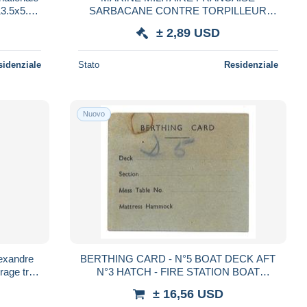
3.5x5.3)
SARBACANE CONTRE TORPILLEUR
TOULON
± 2,89 USD
sidenziale
Stato
Residenziale
Nuovo
lexandre
BERTHING CARD - N°5 BOAT DECK AFT
rage très
N°3 HATCH - FIRE STATION BOAT
tos
SATATION - MILITAIRE
± 16,56 USD