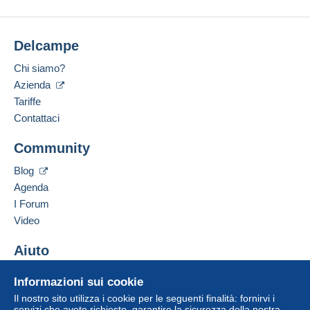
Delcampe
Chi siamo?
Azienda
Tariffe
Contattaci
Community
Blog
Agenda
I Forum
Video
Aiuto
Centro assistenza
Informazioni sui cookie
Acquistare su Delcampe
Il nostro sito utilizza i cookie per le seguenti finalità: fornirvi i
Vendere su Delcampe
servizi che avete richiesto, garantire la sicurezza della nostra