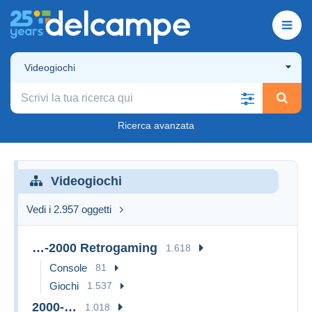
Videogiochi
Ricerca avanzata
Videogiochi
Vedi i 2.957 oggetti
…-2000 Retrogaming
1.618
Console
81
Giochi
1.537
2000-…
1.018