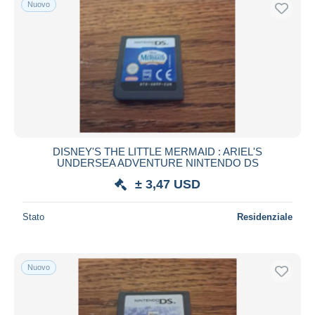
Nuovo
Spedizione gratuita
Metodi di pagamento
PayPal
Bonifico bancario
Visa
Mastercard
Bancontact
DISNEY'S THE LITTLE MERMAID : ARIEL'S
iDeal
UNDERSEA ADVENTURE NINTENDO DS
Maestro
± 3,47 USD
Deselezionare tutto
Stato
Residenziale
Residenza del venditore
Tutto il mondo
Nuovo