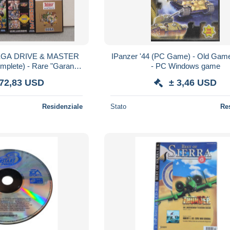
EGA DRIVE & MASTER
IPanzer '44 (PC Game) - Old Game
plete) - Rare "Garantia
- PC Windows game
Ecofilmes Stickers +
172,83 USD
± 3,46 USD
anuals
Residenziale
Stato
Re