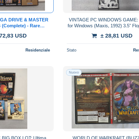
EGA DRIVE & MASTER
VINTAGE PC WINDOWS GAME: 
(Complete) - Rare
for Windows (Maxis, 1992) 3.5" Fl
Portugal" Ecofilmes
& Manuals Set
172,83 USD
± 28,81 USD
rs + manuals
Residenziale
Stato
Re
Nuovo
BIG BOX LOT: Ultima
WORLD OF WARKRAFT (BLIZ