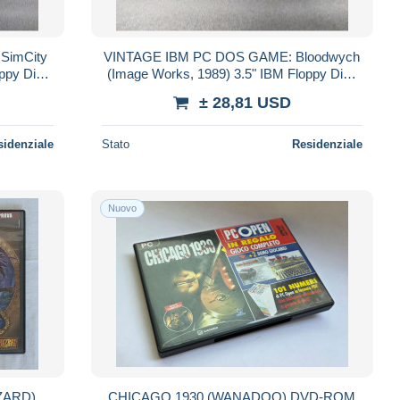
SimCity
VINTAGE IBM PC DOS GAME: Bloodwych
oppy Disk
(Image Works, 1989) 3.5" IBM Floppy Disk
& Original Manual
± 28,81 USD
sidenziale
Stato
Residenziale
Nuovo
ZARD)
CHICAGO 1930 (WANADOO) DVD-ROM