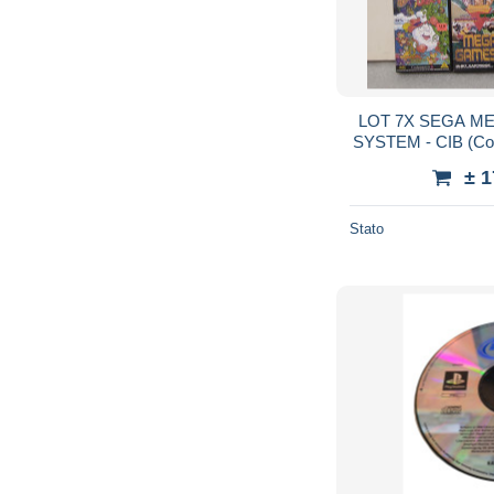
LOT 7X SEGA M
SYSTEM - CIB (Com
SEGA Portugal" 
± 
m
Stato