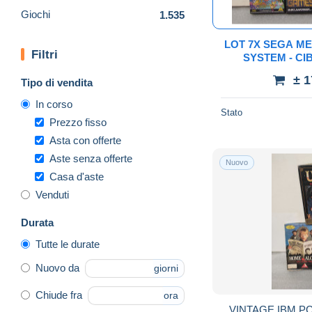
Giochi
1.535
LOT 7X SEGA M
Filtri
SYSTEM - CIB 
"Garantia SEGA 
± 
Tipo di vendita
Sticke
In corso
Stato
Prezzo fisso
Asta con offerte
Aste senza offerte
Nuovo
Casa d'aste
Venduti
Durata
Tutte le durate
Nuovo da
giorni
Chiude fra
ora
VINTAGE IBM PC 