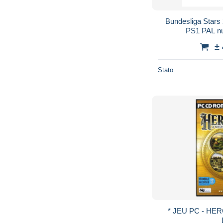
Bundesliga Stars
PS1 PAL n
±
Stato
* JEU PC - HEROES IV - 2 CD - Avec