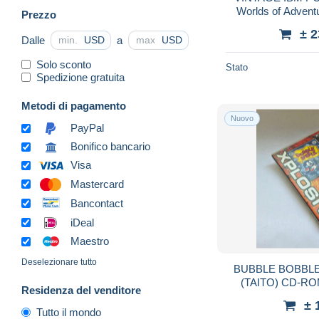
Worlds of Adventure 2: (CIB 3.
Prezzo
Origin 1991) + Ho
± 
Dalle
a
USD
USD
Solo sconto
Stato
Spedizione gratuita
Metodi di pagamento
Nuovo
PayPal
Bonifico bancario
Visa
Mastercard
Bancontact
iDeal
Maestro
Deselezionare tutto
BUBBLE BOBBLE
(TAITO) CD-RO
Residenza del venditore
± 
Tutto il mondo