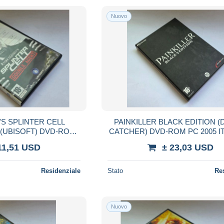
Nuovo
S SPLINTER CELL
PAINKILLER BLACK EDITION 
(UBISOFT) DVD-ROM
CATCHER) DVD-ROM PC 2005 I
6 ITALIANO
LIMITED EDITION
11,51 USD
± 23,03 USD
Residenziale
Stato
Re
Nuovo