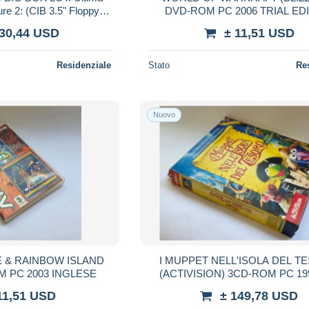
5" Floppy,
DVD-ROM PC 2006 TRIAL ED
me Alone 2 + Paperboy 2
ITALIANO
230,44 USD
± 11,51 USD
Residenziale
Stato
Re
Nuovo
 & RAINBOW ISLAND
I MUPPET NELL'ISOLA DEL 
M PC 2003 INGLESE
(ACTIVISION) 3CD-ROM PC 19
BOX ITALIANO
11,51 USD
± 149,78 USD