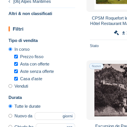
[06] Alpes Maritimes
Altri & non classificati
CPSM Roquefort le
Hôtel Restaurant 
Filtri
Martels le Si
±
Tipo di vendita
Stato
In corso
Prezzo fisso
Asta con offerte
Nuovo
Aste senza offerte
Casa d'aste
Venduti
Durata
Tutte le durate
Nuovo da
giorni
Excursion de Paul-Valb
Chiude fra