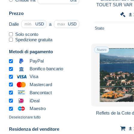
ora
TOUET SUR VAR Les
avec une T
Prezzo
±
Dalle
a
USD
USD
Stato
Solo sconto
Spedizione gratuita
Nuovo
Metodi di pagamento
PayPal
Bonifico bancario
Visa
Mastercard
Bancontact
iDeal
Maestro
Reflets de la Cote 
Deselezionare tutto
±
Residenza del venditore