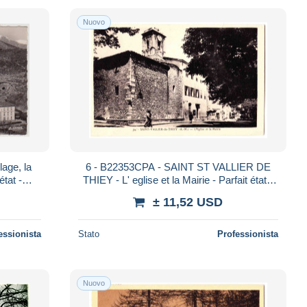
Nuovo
age, la
6 - B22353CPA - SAINT ST VALLIER DE
état -
THIEY - L' eglise et la Mairie - Parfait état -
ALPES-MARITIMES
± 11,52 USD
essionista
Stato
Professionista
Nuovo