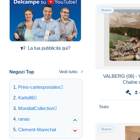
Nuovo
La tua pubblicità qui?
Negozi Top
Vedi tutto
VALBERG (06) - V
Chaîne 
Prins-cartespostales
±
Karto86
Stato
MondialCollection
ranas
Clement-Marechal
Nuovo