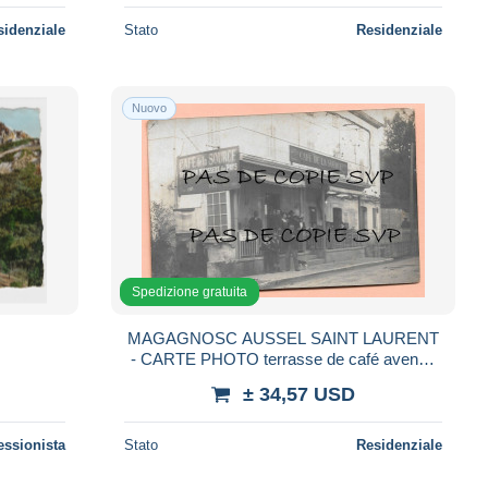
sidenziale
Stato
Residenziale
Nuovo
Spedizione gratuita
MAGAGNOSC AUSSEL SAINT LAURENT
- CARTE PHOTO terrasse de café avenue
des ecoles - alpes maritime 06
± 34,57 USD
essionista
Stato
Residenziale