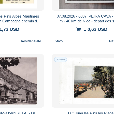
s Pins Alpes Maritimes
07.08.2026 - 6697. PEIRA CAVA - alt 1500
Ma Campagne chemin des
m - 40 km de Nice - départ des 
nodon éditeur Yvon
 1,73 USD
± 0,63 USD
Residenziale
Stato
Re
Nuovo
erg RELAIS DE
06* Juan les Pins les Plag