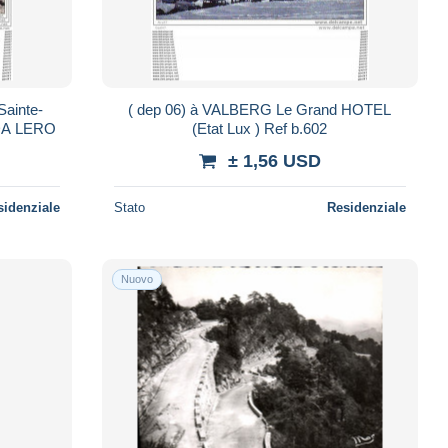
( dep 06) à VALBERG Le Grand HOTEL
Marguerite à CANNES le Resto - DA LERO
(Etat Lux ) Ref b.602
± 1,56 USD
sidenziale
Stato
Residenziale
Nuovo