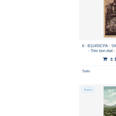
6 - B11455CPA - SIG
- Très bon éta
± 
Stato
Nuovo