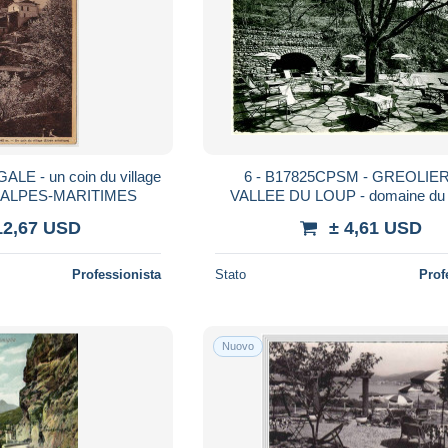
ALE - un coin du village
6 - B17825CPSM - GREOLIER
t - ALPES-MARITIMES
VALLEE DU LOUP - domaine du f
hotel restaurant - Bon état - A
12,67 USD
± 4,61 USD
MARITIMES
Professionista
Stato
Prof
Nuovo