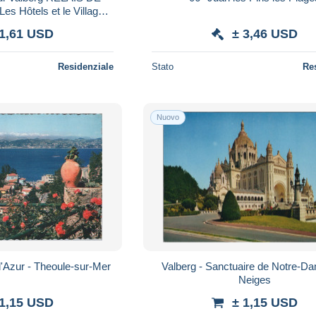
 Hôtels et le Village -
raction Citroën
 1,61 USD
± 3,46 USD
Residenziale
Stato
Re
Nuovo
d'Azur - Theoule-sur-Mer
Valberg - Sanctuaire de Notre-D
Neiges
 1,15 USD
± 1,15 USD