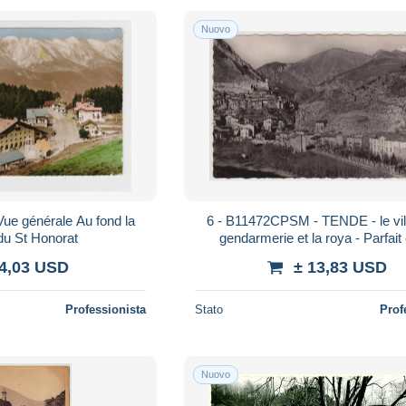
Nuovo
ue générale Au fond la
6 - B11472CPSM - TENDE - le vill
du St Honorat
gendarmerie et la roya - Parfait 
ALPES-MARITIMES
 4,03 USD
± 13,83 USD
Professionista
Stato
Prof
Nuovo