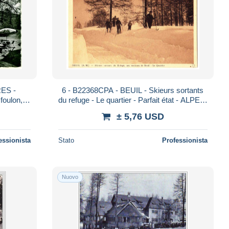
ES -
6 - B22368CPA - BEUIL - Skieurs sortants
oulon,
du refuge - Le quartier - Parfait état - ALPES-
LPES-
MARITIMES
± 5,76 USD
essionista
Stato
Professionista
Nuovo