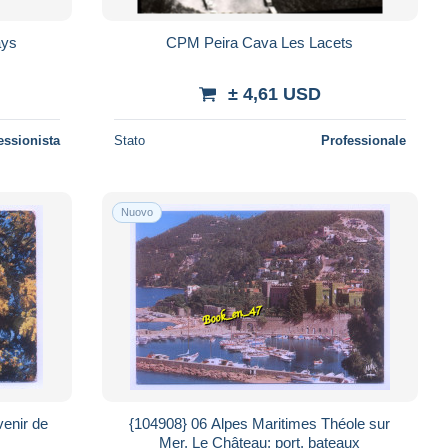
 Pays
CPM Peira Cava Les Lacets
± 4,61 USD
essionista
Stato
Professionale
Nuovo
venir de
{104908} 06 Alpes Maritimes Théole sur
Mer, Le Château; port, bateaux