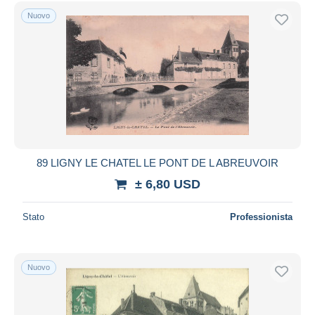
Spedizione gratuita
Nuovo
Metodi di pagamento
PayPal
Bonifico bancario
Visa
Mastercard
Bancontact
iDeal
89 LIGNY LE CHATEL LE PONT DE L ABREUVOIR
Maestro
± 6,80 USD
Deselezionare tutto
Stato
Professionista
Residenza del venditore
Tutto il mondo
Nuovo