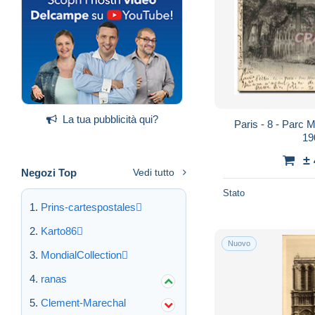
La tua pubblicità qui?
Paris - 8 - Parc 
19
±
Negozi Top
Vedi tutto
Stato
Prins-cartespostales
Karto86
Nuovo
MondialCollection
ranas
Clement-Marechal