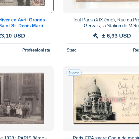
Hiver en Avril Grands
Tout Paris (XIX ème), Rue du Pr
aint St. Denis Martin a
Gervais, la Station de Métr
lace Republique Auto
23,10 USD
± 6,93 USD
Cap
Professionista
Stato
Re
Nuovo
1928 : PARIS 9ème -
Paris CPA sacre Coeur de mont