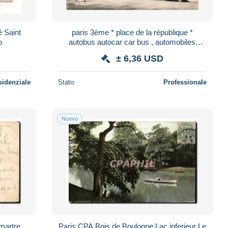
é Saint
paris 3ème * place de la république *
o
autobus autocar car bus , automobiles
voitures
± 6,36 USD
sidenziale
Stato
Professionale
Nuovo
martre
Paris CPA Bois de Boulogne Lac inferieur Le