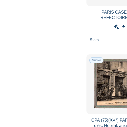
PARIS CAS
REFECTOIR
±
Stato
Nuovo
CPA (75)(XV°) PA
clés: Hôpital, aux