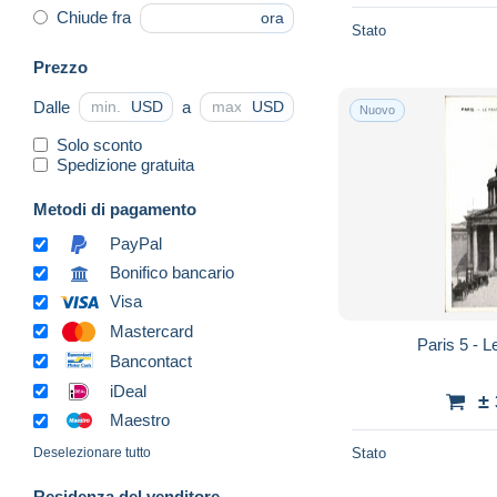
Chiude fra
ora
Stato
Prezzo
Dalle
a
USD
USD
Nuovo
Solo sconto
Spedizione gratuita
Metodi di pagamento
PayPal
Bonifico bancario
Visa
Mastercard
Paris 5 - 
Bancontact
iDeal
±
Maestro
Stato
Deselezionare tutto
Residenza del venditore