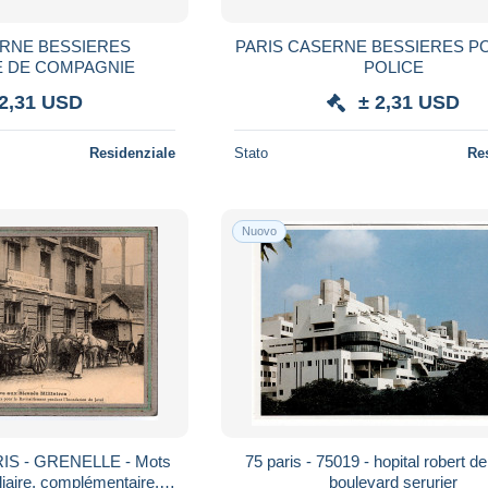
ERNE BESSIERES
PARIS CASERNE BESSIERES P
E DE COMPAGNIE
POLICE
 2,31 USD
± 2,31 USD
Residenziale
Stato
Re
Nuovo
RIS - GRENELLE - Mots
75 paris - 75019 - hopital robert debre - 48
iliaire, complémentaire,
boulevard serurier