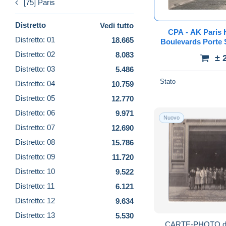
[75] Paris
Distretto
Vedi tutto
CPA - AK Paris 
Distretto: 01
18.665
Boulevards Porte S
Faubourg Clery P
Distretto: 02
8.083
± 
Distretto: 03
5.486
Stato
Distretto: 04
10.759
Distretto: 05
12.770
Distretto: 06
9.971
Nuovo
Distretto: 07
12.690
Distretto: 08
15.786
Distretto: 09
11.720
Distretto: 10
9.522
Distretto: 11
6.121
Distretto: 12
9.634
Distretto: 13
5.530
CARTE-PHOTO de 