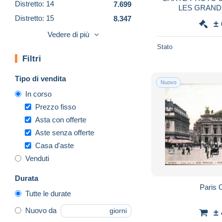
Distretto: 14
7.699
LES GRAND
PRINTEMPS
Distretto: 15
8.347
±
DEPENDANCES
Distretto: 16
19.635
Vedere di più
EMP
Distretto: 17
7.519
Stato
Filtri
Distretto: 18
20.551
Distretto: 19
6.602
Tipo di vendita
Nuovo
Distretto: 20
4.748
In corso
Non classificati
882
Prezzo fisso
Asta con offerte
Aste senza offerte
Casa d'aste
Venduti
Durata
Paris 
Tutte le durate
Nuovo da
giorni
±