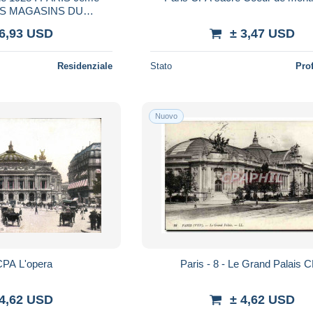
S MAGASINS DU
 - ATELIERS ET
 6,93 USD
± 3,47 USD
 - OUVRIERES ET
LOYEES -
Residenziale
Stato
Pro
Nuovo
CPA L'opera
Paris - 8 - Le Grand Palais 
 4,62 USD
± 4,62 USD