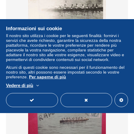
Informazioni sui cookie
Il nostro sito utilizza i cookie per le seguenti finalità: fornirvi i
servizi che avete richiesto, garantire la sicurezza della nostra
SPORTS - S30727 - Carte Photo - A Identifier - Hommes
piattaforma, ricordare le vostre preferenze per rendere più
faisant de l'Aviron
piacevole la vostra navigazione, compilare statistiche per
± 5,78 USD
adattare il nostro sito alle vostre esigenze, visualizzare video e
permettervi di condividere contenuti sui social network.
Alcuni di questi cookie sono necessari per il funzionamento del
Stato
Professionista
nostro sito, altri possono essere impostati secondo le vostre
preferenze.
Per saperne di più
Vedere di più