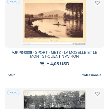
Nuovo
Spedizione gratuita
Metodi di pagamento
PayPal
Bonifico bancario
Visa
Mastercard
Bancontact
AJKP8-0806 - SPORT - METZ - LA MOSELLE ET LE
iDeal
MONT ST-QUENTIN AVIRON
Maestro
± 4,05 USD
Deselezionare tutto
Stato
Professionale
Residenza del venditore
Tutto il mondo
Nuovo