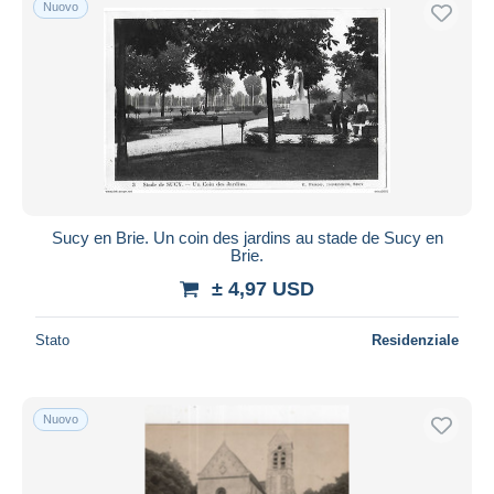
Nuovo
Spedizione gratuita
Metodi di pagamento
PayPal
Bonifico bancario
Visa
Mastercard
Bancontact
Sucy en Brie. Un coin des jardins au stade de Sucy en
iDeal
Brie.
Maestro
± 4,97 USD
Deselezionare tutto
Stato
Residenziale
Residenza del venditore
Tutto il mondo
Nuovo