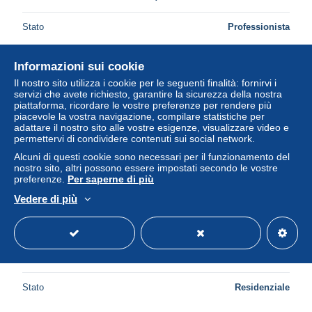
Stato
Professionista
Informazioni sui cookie
Nuovo
Il nostro sito utilizza i cookie per le seguenti finalità: fornirvi i
servizi che avete richiesto, garantire la sicurezza della nostra
piattaforma, ricordare le vostre preferenze per rendere più
piacevole la vostra navigazione, compilare statistiche per
adattare il nostro sito alle vostre esigenze, visualizzare video e
permettervi di condividere contenuti sui social network.
Alcuni di questi cookie sono necessari per il funzionamento del
nostro sito, altri possono essere impostati secondo le vostre
preferenze.
Per saperne di più
Vedere di più
cpa Réf-JPS-1147 ( Dép 94 ) l' Etang du Château de
SUCY- EN - BRIE
± 1,56 USD
Stato
Residenziale