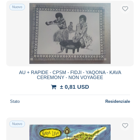
Spedizione gratuita
Nuovo
Metodi di pagamento
PayPal
Bonifico bancario
Visa
Mastercard
Bancontact
iDeal
AU + RAPIDE - CPSM - FIDJI - YAQONA - KAVA
CEREMONY - NON VOYAGEE
Maestro
± 0,81 USD
Deselezionare tutto
Residenza del venditore
Stato
Residenziale
Tutto il mondo
Nuovo