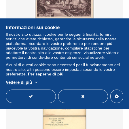
Informazioni sui cookie
Il nostro sito utilizza i cookie per le seguenti finalità: fornirvi i
servizi che avete richiesto, garantire la sicurezza della nostra
piattaforma, ricordare le vostre preferenze per rendere più
cpa Réf-JP-P-863 ( Série IV Amérique et Océanie ) Un
piacevole la vostra navigazione, compilare statistiche per
Village de Lépreux à MAKOGAI
adattare il nostro sito alle vostre esigenze, visualizzare video e
± 1,85 USD
permettervi di condividere contenuti sui social network.
2,00 €
-20%
Alcuni di questi cookie sono necessari per il funzionamento del
nostro sito, altri possono essere impostati secondo le vostre
Stato
Residenziale
preferenze.
Per saperne di più
Vedere di più
Nuovo