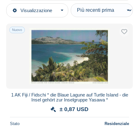
Tipo di vendita
Visualizzazione
Categorie principali
In corso
Cartoline
Prezzo fisso
Oceania
Nuovo
Asta con offerte
Figi
Aste senza offerte
Casa d'aste
Venduti
Durata
Tutte le durate
Nuovo da
giorni
1 AK Fiji / Fidschi * die Blaue Lagune auf Turtle Island - die
Insel gehört zur Inselgruppe Yasawa *
Chiude fra
ora
± 0,87 USD
Prezzo
Stato
Residenziale
Dalle
a
USD
USD
Solo sconto