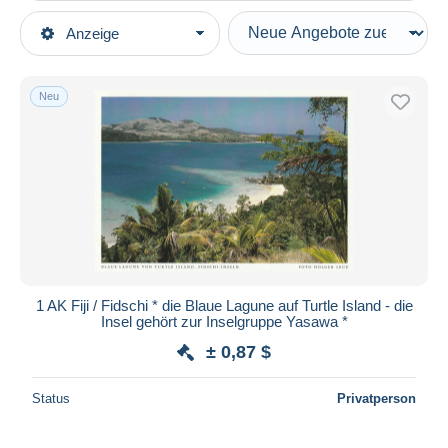
Art der Verkäufe
Anzeige
Hauptkategorien
Laufende Angebote
Ansichtskarten
Festpreise
Ozeanien
Neu
Auktionen mit Geboten
Fidschi
Auktionen ohne Gebote
Auktionshäuser
Verkauft
Dauer
Alle Laufzeiten
Neu seit
Tage(n)
1 AK Fiji / Fidschi * die Blaue Lagune auf Turtle Island - die
Insel gehört zur Inselgruppe Yasawa *
Endet in
Stunde(n)
± 0,87 $
Preis
Status
Privatperson
Von
bis
$
$
Nur ermäßigt