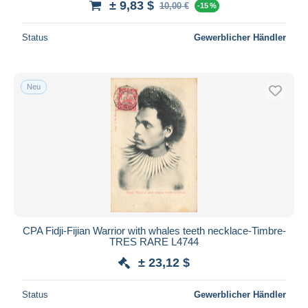
± 9,83 $
10,00 €
-15 %
Status
Gewerblicher Händler
Neu
CPA Fidji-Fijian Warrior with whales teeth necklace-Timbre-
TRES RARE L4744
± 23,12 $
Status
Gewerblicher Händler