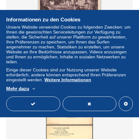
Informationen zu den Cookies
Unsere Website verwendet Cookies zu folgenden Zwecken: um
Ihnen die gewünschten Serviceleitungen zur Verfügung zu
stellen, die Sicherheit auf unserer Plattform zu gewährleisten,
Ihre Präferenzen zu speichern, um Ihnen das Surfen
angenehmer zu machen, Statistiken zu erstellen, um unsere
cpa Réf-JP-P-863 ( Série IV Amérique et Océanie ) Un
Website an Ihre Bedürfnisse anzupassen, Videos anzuzeigen
Village de Lépreux à MAKOGAI
und Ihnen zu ermöglichen, Inhalte in sozialen Netzwerken zu
± 1,85 $
teilen.
2,00 €
-20 %
Einige dieser Cookies sind zur Nutzung unserer Website
erforderlich, andere können entsprechend Ihren Präferenzen
Status
Privatperson
eingestellt werden.
Weitere Informationen
Mehr dazu
Neu