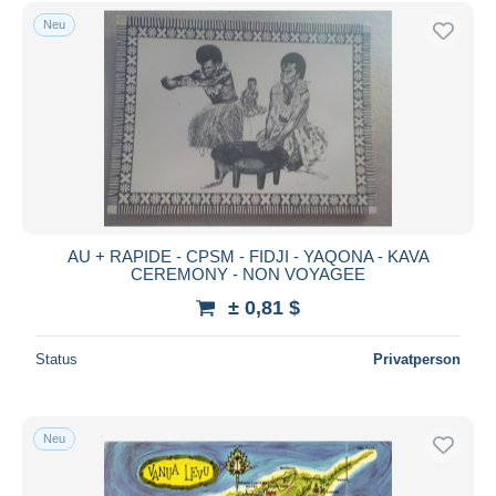
Kostenloser Versand
Neu
Zahlungsmethoden
PayPal
Banküberweisung
Visa
Mastercard
Bancontact
iDeal
AU + RAPIDE - CPSM - FIDJI - YAQONA - KAVA
CEREMONY - NON VOYAGEE
Maestro
± 0,81 $
Gesamte Auswahl aufheben
Wohnsitz des Verkäufers
Status
Privatperson
Weltweit
Neu