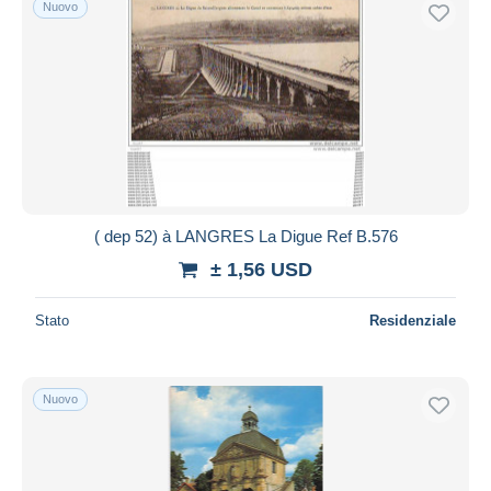
Nuovo
Spedizione gratuita
Metodi di pagamento
PayPal
Bonifico bancario
Visa
Mastercard
Bancontact
( dep 52) à LANGRES La Digue Ref B.576
iDeal
± 1,56 USD
Maestro
Deselezionare tutto
Stato
Residenziale
Residenza del venditore
Tutto il mondo
Nuovo