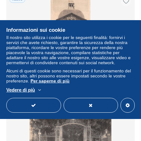
Informazioni sui cookie
Il nostro sito utilizza i cookie per le seguenti finalità: fornirvi i
servizi che avete richiesto, garantire la sicurezza della nostra
piattaforma, ricordare le vostre preferenze per rendere più
piacevole la vostra navigazione, compilare statistiche per
adattare il nostro sito alle vostre esigenze, visualizzare video e
permettervi di condividere contenuti sui social network.
52-LANGRES-N°T5224-F/0229
Alcuni di questi cookie sono necessari per il funzionamento del
± 6,94 USD
nostro sito, altri possono essere impostati secondo le vostre
preferenze.
Per saperne di più
Stato
Professionale
Vedere di più
Nuovo