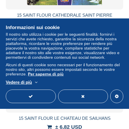
15 SAINT FLOUR CATHEDRALE SAINT PIERRE
± 6,82 USD
Informazioni sui cookie
Il nostro sito utilizza i cookie per le seguenti finalità: fornirvi i
Stato
Professionista
servizi che avete richiesto, garantire la sicurezza della nostra
piattaforma, ricordare le vostre preferenze per rendere più
piacevole la vostra navigazione, compilare statistiche per
adattare il nostro sito alle vostre esigenze, visualizzare video e
permettervi di condividere contenuti sui social network.
Nuovo
Alcuni di questi cookie sono necessari per il funzionamento del
nostro sito, altri possono essere impostati secondo le vostre
preferenze.
Per saperne di più
Vedere di più
15 SAINT FLOUR LE CHATEAU DE SAILHANS
± 6,82 USD