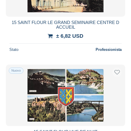
Tutte le durate
Nuovo da
giorni
15 SAINT FLOUR LE GRAND SEMINAIRE CENTRE D
ACCUEIL
Chiude fra
ora
± 6,82 USD
Prezzo
Stato
Professionista
Dalle
a
USD
USD
Solo sconto
Spedizione gratuita
Nuovo
Metodi di pagamento
PayPal
Bonifico bancario
Visa
Mastercard
Bancontact
iDeal