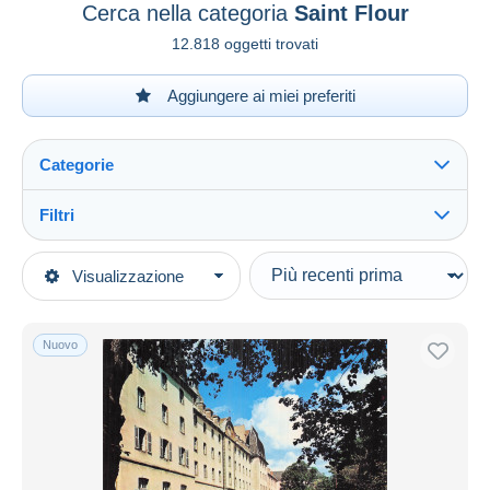
Cerca nella categoria
Saint Flour
12.818 oggetti trovati
Aggiungere ai miei preferiti
Categorie
Filtri
Vedi tutto
Tipo di vendita
Visualizzazione
Categorie principali
In corso
Cartoline
Prezzo fisso
Europa
Nuovo
Asta con offerte
Francia
Aste senza offerte
[15] Cantal
Casa d'aste
Venduti
Saint Flour
Durata