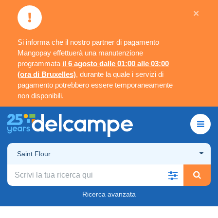
×
Si informa che il nostro partner di pagamento
Mangopay effettuerà una manutenzione
programmata
il 6 agosto dalle 01:00 alle 03:00
(ora di Bruxelles)
, durante la quale i servizi di
pagamento potrebbero essere temporaneamente
non disponibili.
Saint Flour
Ricerca avanzata