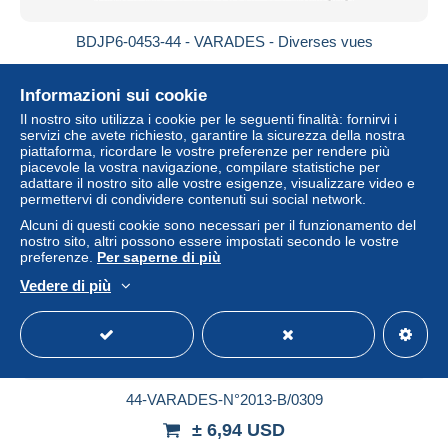
BDJP6-0453-44 - VARADES - Diverses vues
± 4,05 USD
Informazioni sui cookie
Stato
Professionale
Il nostro sito utilizza i cookie per le seguenti finalità: fornirvi i
servizi che avete richiesto, garantire la sicurezza della nostra
piattaforma, ricordare le vostre preferenze per rendere più
piacevole la vostra navigazione, compilare statistiche per
adattare il nostro sito alle vostre esigenze, visualizzare video e
Nuovo
permettervi di condividere contenuti sui social network.
Alcuni di questi cookie sono necessari per il funzionamento del
nostro sito, altri possono essere impostati secondo le vostre
preferenze.
Per saperne di più
Vedere di più
44-VARADES-N°2013-B/0309
± 6,94 USD