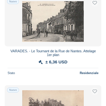
Nuovo
Spedizione gratuita
Metodi di pagamento
PayPal
Bonifico bancario
Visa
Mastercard
Bancontact
VARADES. - Le Tournant de la Rue de Nantes. Attelage
iDeal
1er plan
Maestro
± 6,36 USD
Deselezionare tutto
Stato
Residenziale
Residenza del venditore
Tutto il mondo
Nuovo