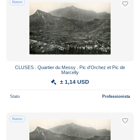
Nuovo
Spedizione gratuita
Metodi di pagamento
PayPal
Bonifico bancario
Visa
Mastercard
Bancontact
CLUSES . Quartier du Messy . Pic d'Orchez et Pic de
iDeal
Marcelly
Maestro
± 1,14 USD
Deselezionare tutto
Stato
Professionista
Residenza del venditore
Tutto il mondo
Nuovo