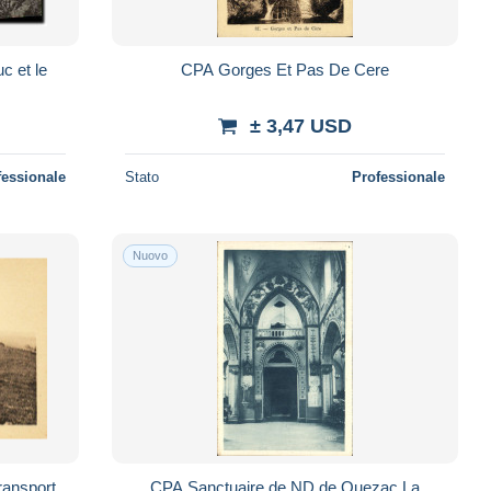
c et le
CPA Gorges Et Pas De Cere
± 3,47 USD
fessionale
Stato
Professionale
Nuovo
ransport
CPA Sanctuaire de ND de Quezac La