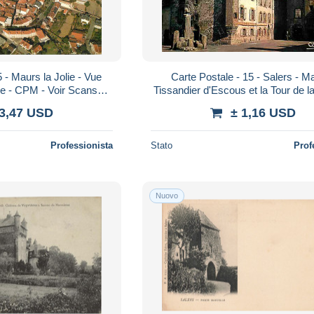
 - Maurs la Jolie - Vue
Carte Postale - 15 - Salers - M
ne - CPM - Voir Scans
Tissandier d'Escous et la Tour de 
Recto-Verso - Poscard - Carta Postal - P
- Carte Neuve - CPM - Voir Scan
 3,47 USD
± 1,16 USD
Professionista
Stato
Prof
Nuovo