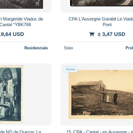
n Margeride Viaduc de
CPA L'Auvergne Garabit Le Viadu
 Cantal *YBK768
Pont
19,64 USD
± 3,47 USD
Residenziale
Stato
Pro
Nuovo
 de ND de Quezac La
15. CPA - Cantal - en Auvergne - t