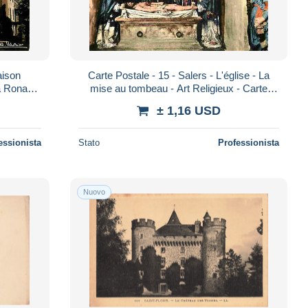
aison
Carte Postale - 15 - Salers - L'église - La
la Ronade
mise au tombeau - Art Religieux - Carte
s Recto-
Neuve - CPM - Voir Scans Recto-Verso
± 1,16 USD
essionista
Stato
Professionista
Nuovo