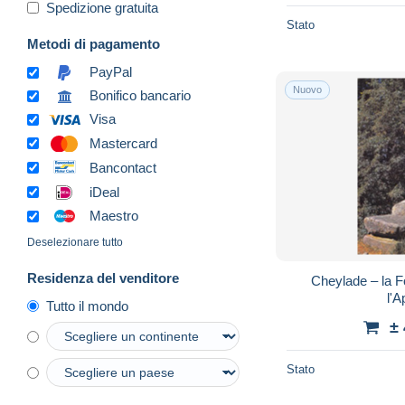
Spedizione gratuita
Stato
Metodi di pagamento
PayPal
Nuovo
Bonifico bancario
Visa
Mastercard
Bancontact
iDeal
Maestro
Deselezionare tutto
Residenza del venditore
Cheylade – la F
l'A
Tutto il mondo
±
Stato