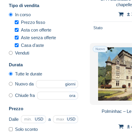
chapell
Tipo di vendita
±
In corso
Prezzo fisso
Stato
Asta con offerte
Aste senza offerte
Casa d'aste
Nuovo
Venduti
Durata
Tutte le durate
Nuovo da
giorni
Chiude fra
ora
Prezzo
Polminhac – Le
Dalle
a
USD
USD
±
Solo sconto