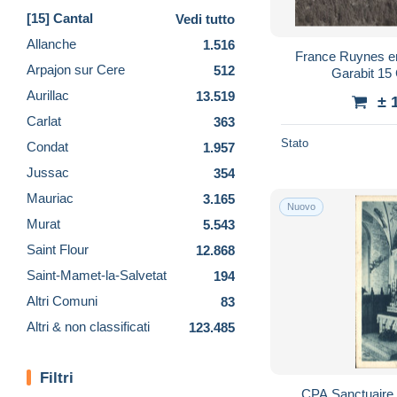
[15] Cantal
Vedi tutto
Allanche
1.516
France Ruynes e
Arpajon sur Cere
512
Garabit 15
Aurillac
13.519
± 
Carlat
363
Stato
Condat
1.957
Jussac
354
Mauriac
3.165
Nuovo
Murat
5.543
Saint Flour
12.868
Saint-Mamet-la-Salvetat
194
Altri Comuni
83
Altri & non classificati
123.485
Filtri
CPA Sanctuaire