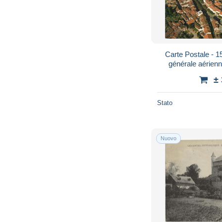
Carte Postale - 15
générale aérien
±
Stato
Nuovo