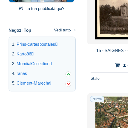
La tua pubblicità qui?
Negozi Top
Vedi tutto
Prins-cartespostales
15 - SAIGNES 
Karto86
MondialCollection
±
ranas
Stato
Clement-Marechal
Nuovo