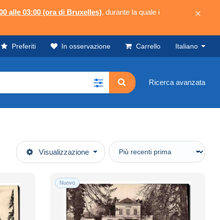
00 alle 03:00 (ora di Bruxelles)
, durante la quale i
×
Preferiti
In osservazione
Carrello
Italiano
Ricerca avanzata
Visualizzazione
Nuovo