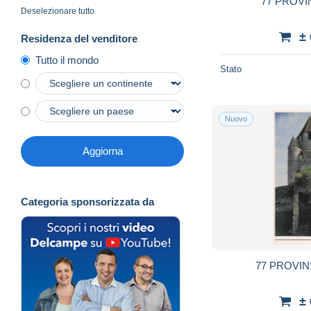
77 PROVI
Deselezionare tutto
±
Residenza del venditore
Tutto il mondo
Stato
Nuovo
Aggiorna
Categoria sponsorizzata da
77 PROVI
±