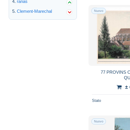
ranas
Clement-Marechal
Nuovo
77 PROVINS 
QU
±
Stato
Nuovo