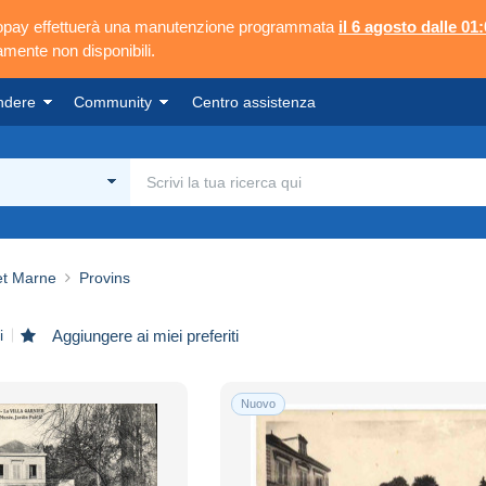
ngopay effettuerà una manutenzione programmata
il 6 agosto dalle 01:
mente non disponibili.
ndere
Community
Centro assistenza
et Marne
Provins
i
Aggiungere ai miei preferiti
Nuovo