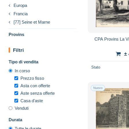
Europa
Francia
[77] Seine et Marne
Provins
CPA Provins La Vil
Filtri
±
Tipo di vendita
Stato
In corso
Prezzo fisso
Asta con offerte
Nuovo
Aste senza offerte
Casa d'aste
Venduti
Durata
Tutte le durate