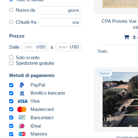
Nuovo da
giorni
CPA Provins Vue 
Chiude fra
ora
sa
Prezzo
±
Dalle
a
USD
USD
Stato
Solo sconto
Spedizione gratuita
Nuovo
Metodi di pagamento
PayPal
Bonifico bancario
Visa
Mastercard
Bancontact
iDeal
Maestro