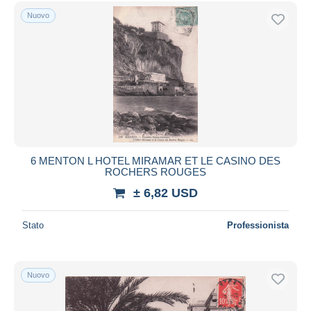
Spedizione gratuita
Nuovo
Metodi di pagamento
PayPal
Bonifico bancario
Visa
Mastercard
Bancontact
iDeal
6 MENTON L HOTEL MIRAMAR ET LE CASINO DES
ROCHERS ROUGES
Maestro
± 6,82 USD
Deselezionare tutto
Residenza del venditore
Stato
Professionista
Tutto il mondo
Nuovo