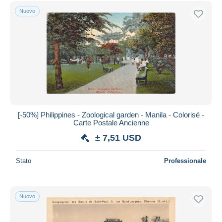
Spedizione gratuita
Nuovo
Metodi di pagamento
PayPal
Bonifico bancario
Visa
Mastercard
Bancontact
iDeal
[-50%] Philippines - Zoological garden - Manila - Colorisé -
Carte Postale Ancienne
Maestro
± 7,51 USD
Deselezionare tutto
Residenza del venditore
Stato
Professionale
Tutto il mondo
Nuovo