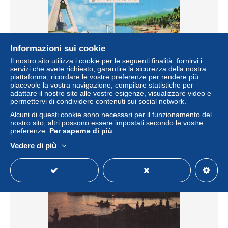
Informazioni sui cookie
Il nostro sito utilizza i cookie per le seguenti finalità: fornirvi i
PHILIPPINES DAVAO CLARO M RECTO ST DAVAO
servizi che avete richiesto, garantire la sicurezza della nostra
CATHEDRAL RAMON MAGSAYSAY MON
piattaforma, ricordare le vostre preferenze per rendere più
± 5,80 USD
piacevole la vostra navigazione, compilare statistiche per
5,90 €
-15%
adattare il nostro sito alle vostre esigenze, visualizzare video e
permettervi di condividere contenuti sui social network.
Stato
Professionista
Alcuni di questi cookie sono necessari per il funzionamento del
nostro sito, altri possono essere impostati secondo le vostre
preferenze.
Per saperne di più
Vedere di più
Nuovo