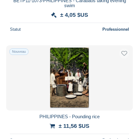
BETP11-1073-PHILIPPINES - Carabaos taking evening
swim
± 4,05 $US
Statut
Professionnel
Nouveau
PHILIPPINES - Pounding rice
± 11,56 $US