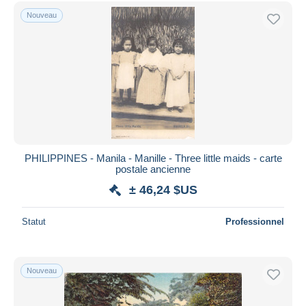
Uniquement en réduction
Nouveau
Livraison gratuite
Méthodes de paiement
PayPal
Virement bancaire
Visa
Mastercard
Bancontact
PHILIPPINES - Manila - Manille - Three little maids - carte
iDeal
postale ancienne
Maestro
± 46,24 $US
Tout désélectionner
Statut
Professionnel
Résidence du vendeur
Monde entier
Nouveau