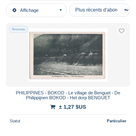
Types de vente
Affichage
Catégories principales
En cours
Cartes Postales
Prix fixes
Asie
Nouveau
Enchères avec offres
Philippines
Enchères sans offres
Maisons de vente
Vendus
Durée
Toutes les durées
Nouveau
jours
PHILIPPINES - BOKOD - Le village de Benguet - De
depuis
Philippijnen BOKOD - Het dorp BENGUET
Fermant
heures
± 1,27 $US
dans
Prix
Statut
Particulier
De
à
$US
$US