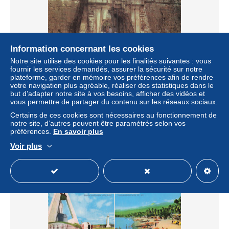
Information concernant les cookies
Notre site utilise des cookies pour les finalités suivantes : vous
fournir les services demandés, assurer la sécurité sur notre
PHILIPPINES MANILA MAIN GATE OF INTRAMUROS
plateforme, garder en mémoire vos préférences afin de rendre
± 5,80 $US
votre navigation plus agréable, réaliser des statistiques dans le
5,90 €
-15 %
but d’adapter notre site à vos besoins, afficher des vidéos et
vous permettre de partager du contenu sur les réseaux sociaux.
Statut
Professionnel
Certains de ces cookies sont nécessaires au fonctionnement de
notre site, d’autres peuvent être paramétrés selon vos
préférences.
En savoir plus
Voir plus
Nouveau