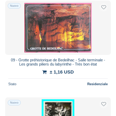
Spedizione gratuita
Nuovo
Metodi di pagamento
PayPal
Bonifico bancario
Visa
Mastercard
Bancontact
iDeal
09 - Grotte préhistorique de Bedeilhac - Salle terminale -
Les grands piliers du labyrinthe - Très bon état
Maestro
± 1,16 USD
Deselezionare tutto
Residenza del venditore
Stato
Residenziale
Tutto il mondo
Nuovo