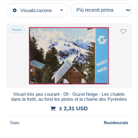
Tipo di vendita
Visualizzazione
Categorie principali
In corso
Cartoline
Prezzo fisso
Europa
Nuovo
Asta con offerte
Francia
Aste senza offerte
[09] Ariège
Casa d'aste
Venduti
Altri & non classificati
Durata
Tutte le durate
Nuovo da
giorni
Visuel très peu courant - 09 - Guzet Neige - Les chalets
dans la forêt, au fond les pistes et la chaîne des Pyrénées
Chiude fra
ora
± 2,31 USD
Prezzo
Stato
Residenziale
Dalle
a
USD
USD
Solo sconto