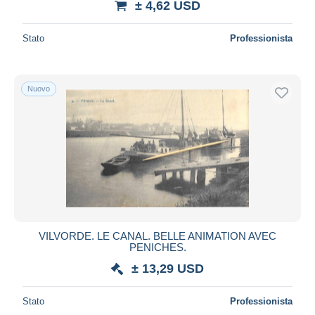
255
± 4,62 USD
Tervuren
6.400
Stato
Professionista
Tielt-Winge
74
Tienen
2.943
Tremelo
363
Nuovo
Vilvoorde
1.861
Wemmel
150
Wezembeek-Oppem
294
Zaventem
1.046
Zemst
776
Zoutleeuw
1.116
Altri & non classificati
3.916
VILVORDE. LE CANAL. BELLE ANIMATION AVEC
PENICHES.
± 13,29 USD
Stato
Professionista