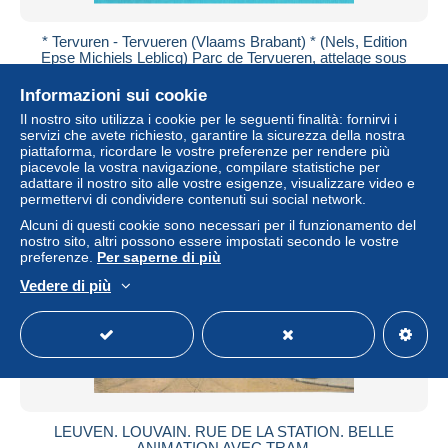
* Tervuren - Tervueren (Vlaams Brabant) * (Nels, Edition
Epse Michiels Leblicq) Parc de Tervueren, attelage sous
bois
Informazioni sui cookie
± 4,05 USD
Il nostro sito utilizza i cookie per le seguenti finalità: fornirvi i
servizi che avete richiesto, garantire la sicurezza della nostra
Stato
Residenziale
piattaforma, ricordare le vostre preferenze per rendere più
piacevole la vostra navigazione, compilare statistiche per
adattare il nostro sito alle vostre esigenze, visualizzare video e
permettervi di condividere contenuti sui social network.
Nuovo
Alcuni di questi cookie sono necessari per il funzionamento del
nostro sito, altri possono essere impostati secondo le vostre
preferenze.
Per saperne di più
Vedere di più
LEUVEN. LOUVAIN. RUE DE LA STATION. BELLE
ANIMATION AVEC TRAM.