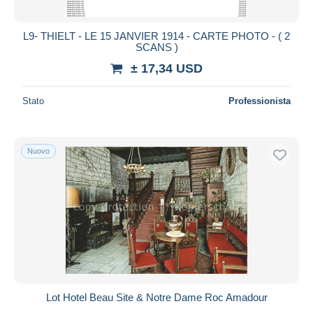
Londerzeel
255
Lubbeek
145
L9- THIELT - LE 15 JANVIER 1914 - CARTE PHOTO - ( 2
SCANS )
Machelen
330
± 17,34 USD
Meise
416
Merchtem
184
Stato
Professionista
Opwijk
200
Oud-Heverlee
245
Overijse
1.459
Nuovo
Pepingen
143
Rhode-St-Genèse - St-Genesius-Rode
827
Roosdaal
349
Rotselaar
379
Scherpenheuvel-Zichem
6.880
Sint-Pieters-Leeuw
542
Steenokkerzeel
833
Lot Hotel Beau Site & Notre Dame Roc Amadour
Ternat