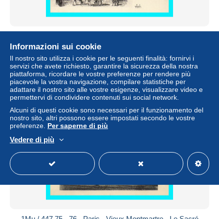
1Mu / 445 75 - 75 - Paris - Vieux Montmartre - Eboulement
à l'extrémité Rue St André
Informazioni sui cookie
± 2,30 USD
Il nostro sito utilizza i cookie per le seguenti finalità: fornirvi i
servizi che avete richiesto, garantire la sicurezza della nostra
piattaforma, ricordare le vostre preferenze per rendere più
Stato
Professionista
piacevole la vostra navigazione, compilare statistiche per
adattare il nostro sito alle vostre esigenze, visualizzare video e
permettervi di condividere contenuti sui social network.
Alcuni di questi cookie sono necessari per il funzionamento del
Nuovo
nostro sito, altri possono essere impostati secondo le vostre
preferenze.
Per saperne di più
Vedere di più
1Mu / 447 75 - 76 - Paris - Vieux Montmartre - Le Sacré