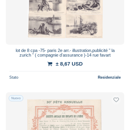
Statue
3.209
Aggiorna
Tour Eiffel
14.986
Trasporto pubblico stradale
6.044
Altri
71
Altri & non classificati
236.611
lot de 8 cpa -75- paris 2e arr.- illustration,publicité " la
zurich " ( compagnie d'assurance )-14 rue favart
± 8,67 USD
Stato
Residenziale
Nuovo