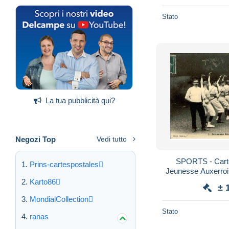
Stato
La tua pubblicità qui?
Negozi Top
Vedi tutto
SPORTS - Carte
Prins-cartespostales
Jeunesse Auxerroi
Karto86
± 
MondialCollection
Stato
ranas