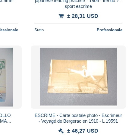
scrime *
japanese fencing practise * 1906 * kendo ? *
sport escrime
± 28,31 USD
fessionale
Stato
Professionale
OLLO
ESCRIME - Carte postale photo - Escrimeur
RMA
- Voyagé de Bergerac en 1910 - L 19591
VANILE
± 46,27 USD