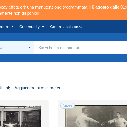
ngopay effettuerà una manutenzione programmata
il 6 agosto dalle 01:
mente non disponibili.
ndere
Community
Centro assistenza
ma
i
Aggiungere ai miei preferiti
Nuovo