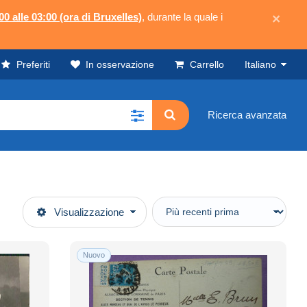
00 alle 03:00 (ora di Bruxelles)
, durante la quale i
×
Preferiti
In osservazione
Carrello
Italiano
Ricerca avanzata
Visualizzazione
Nuovo