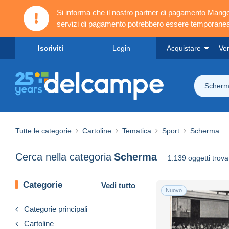
Si informa che il nostro partner di pagamento Ma
servizi di pagamento potrebbero essere temporanea
Iscriviti
Login
Acquistare
Ve
Scher
Tutte le categorie
Cartoline
Tematica
Sport
Scherma
Cerca nella categoria
Scherma
1.139 oggetti trovat
Categorie
Vedi tutto
Nuovo
Categorie principali
Cartoline