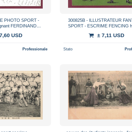
TE PHOTO SPORT -
300825B - ILLUSTRATEUR FAN
gnant FERDINAND
SPORT - ESCRIME FENCING 
ULOUSE
touche derrière
 7,60 USD
± 7,11 USD
Professionale
Stato
Pro