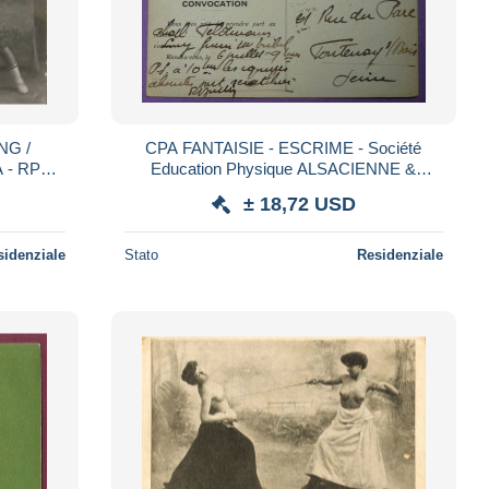
NG /
CPA FANTAISIE - ESCRIME - Société
 - RPPC
Education Physique ALSACIENNE &
 )
LORRAINE DE PARIS CONVOCATION
± 18,72 USD
MATCH - TIMBRES - SPORT
sidenziale
Stato
Residenziale