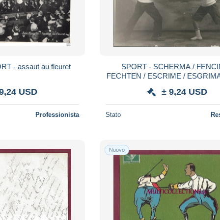
 TH - SPORT - assaut au fleuret
SPORT - SCHERMA / FENCI
FECHTEN / ESCRIME / ESGRIMA
POSTCARD - 1910s ( 6928
 9,24 USD
± 9,24 USD
Professionista
Stato
Re
Nuovo