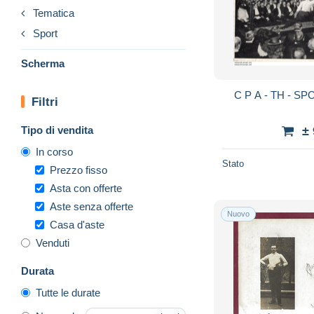
Tematica
Sport
Scherma
C P A -
Filtri
Tipo di vendita
±
In corso
Stato
Prezzo fisso
Asta con offerte
Aste senza offerte
Nuovo
Casa d'aste
Venduti
Durata
Tutte le durate