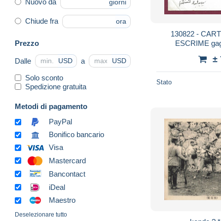
Nuovo da
giorni
Chiude fra
ora
130822 - CAR
Prezzo
ESCRIME ga
TO
±
Dalle
a
USD
USD
Solo sconto
Stato
Spedizione gratuita
Metodi di pagamento
PayPal
Bonifico bancario
Visa
Mastercard
Bancontact
iDeal
Maestro
Deselezionare tutto