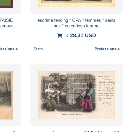
TAISIE
escrime fencing * CPA * femmes * seins
humour
nus * nu curiosa femme
± 28,31 USD
fessionale
Stato
Professionale