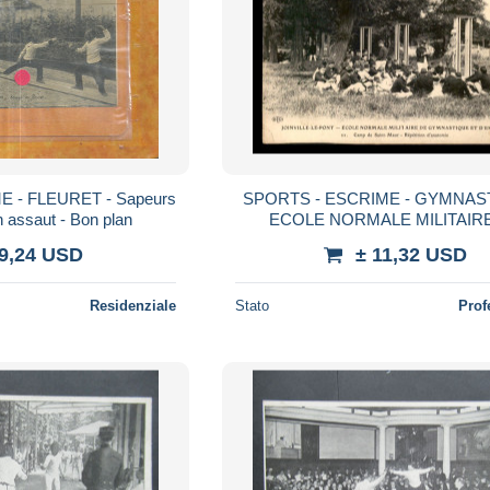
ME - FLEURET - Sapeurs
SPORTS - ESCRIME - GYMNAS
 assaut - Bon plan
ECOLE NORMALE MILITAIR
JOINVILLE-LE-PONT, CAMP DE 
 9,24 USD
± 11,32 USD
- REPETITION D'ANATOM
Residenziale
Stato
Prof