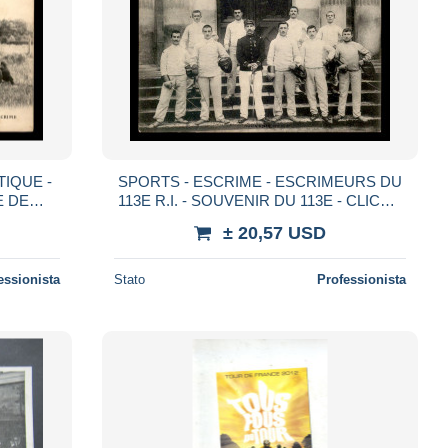
TIQUE -
SPORTS - ESCRIME - ESCRIMEURS DU
E DE
113E R.I. - SOUVENIR DU 113E - CLICHE
ST-MAUR
LARIPPE - MILITAIRES
± 20,57 USD
IE
essionista
Stato
Professionista