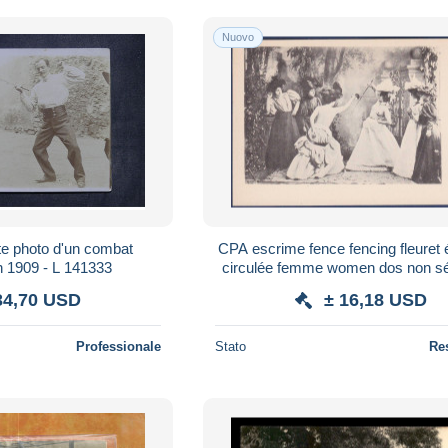
Nuovo
e photo d'un combat
CPA escrime fence fencing fleuret
n 1909 - L 141333
circulée femme women dos non s
féminin nude
34,70 USD
± 16,18 USD
Professionale
Stato
Re