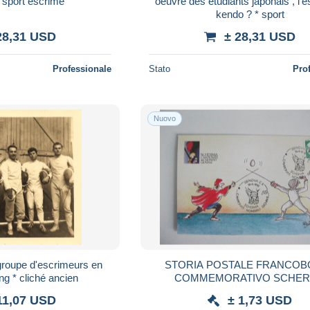
 sport escrime
oeuvre des étudiants japonais , l'e
kendo ? * sport
28,31 USD
± 28,31 USD
Professionale
Stato
Pro
Nuovo
 groupe d'escrimeurs en
STORIA POSTALE FRANCOB
ng * cliché ancien
COMMEMORATIVO SCHE
CAMPIONATI DEL MONDO GIO
11,07 USD
± 1,73 USD
GENOVA 1992