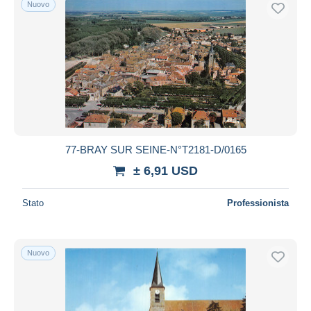
Nuovo
Spedizione gratuita
Metodi di pagamento
PayPal
Bonifico bancario
Visa
Mastercard
Bancontact
77-BRAY SUR SEINE-N°T2181-D/0165
iDeal
± 6,91 USD
Maestro
Deselezionare tutto
Stato
Professionista
Residenza del venditore
Tutto il mondo
Nuovo