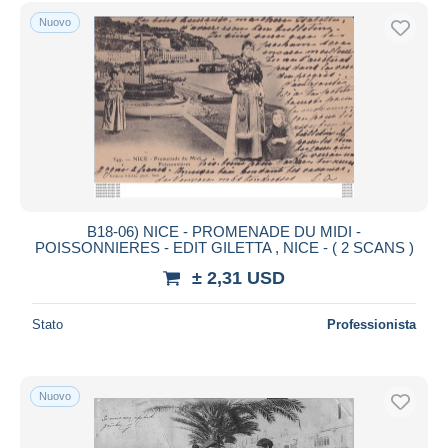
Spedizione gratuita
Nuovo
Metodi di pagamento
PayPal
Bonifico bancario
Visa
Mastercard
Bancontact
iDeal
B18-06) NICE - PROMENADE DU MIDI -
POISSONNIERES - EDIT GILETTA , NICE - ( 2 SCANS )
Maestro
± 2,31 USD
Deselezionare tutto
Residenza del venditore
Stato
Professionista
Tutto il mondo
Nuovo