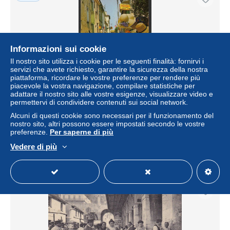
Informazioni sui cookie
Il nostro sito utilizza i cookie per le seguenti finalità: fornirvi i
servizi che avete richiesto, garantire la sicurezza della nostra
piattaforma, ricordare le vostre preferenze per rendere più
piacevole la vostra navigazione, compilare statistiche per
adattare il nostro sito alle vostre esigenze, visualizzare video e
permettervi di condividere contenuti sui social network.
Promenade dans une rue provençale Cote d'Azur vintage
Y.P.A. postcard
Alcuni di questi cookie sono necessari per il funzionamento del
nostro sito, altri possono essere impostati secondo le vostre
± 4,34 USD
5,00 €
-25%
preferenze.
Per saperne di più
Vedere di più
Stato
Professionista