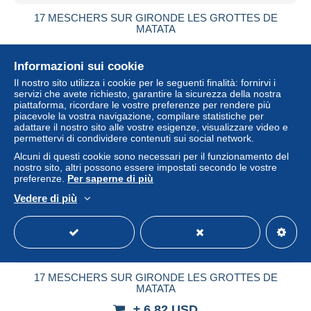
17 MESCHERS SUR GIRONDE LES GROTTES DE
MATATA
± 6,82 USD
Informazioni sui cookie
Stato
Professionista
Il nostro sito utilizza i cookie per le seguenti finalità: fornirvi i
servizi che avete richiesto, garantire la sicurezza della nostra
piattaforma, ricordare le vostre preferenze per rendere più
piacevole la vostra navigazione, compilare statistiche per
adattare il nostro sito alle vostre esigenze, visualizzare video e
Nuovo
permettervi di condividere contenuti sui social network.
Alcuni di questi cookie sono necessari per il funzionamento del
nostro sito, altri possono essere impostati secondo le vostre
preferenze.
Per saperne di più
Vedere di più
17 MESCHERS SUR GIRONDE LES GROTTES DE
MATATA
± 6,82 USD