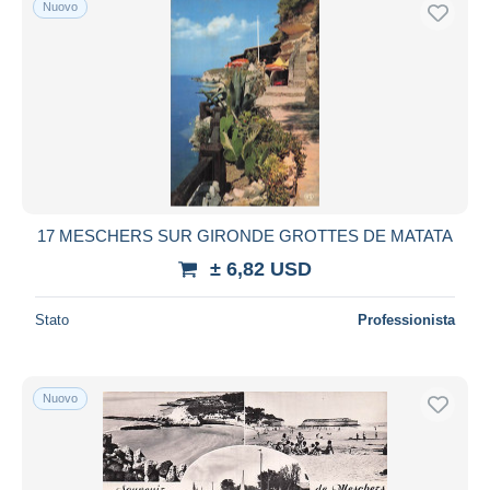
Nuovo
Spedizione gratuita
Metodi di pagamento
PayPal
Bonifico bancario
Visa
Mastercard
Bancontact
17 MESCHERS SUR GIRONDE GROTTES DE MATATA
iDeal
± 6,82 USD
Maestro
Deselezionare tutto
Stato
Professionista
Residenza del venditore
Tutto il mondo
Nuovo