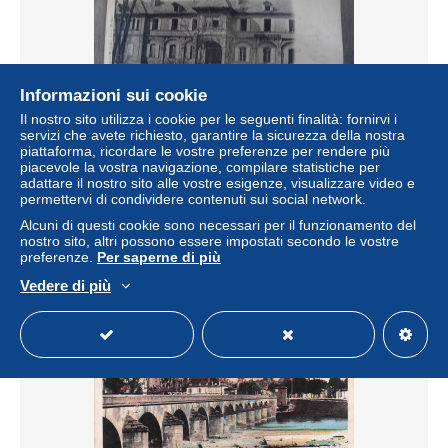
Informazioni sui cookie
Il nostro sito utilizza i cookie per le seguenti finalità: fornirvi i
servizi che avete richiesto, garantire la sicurezza della nostra
piattaforma, ricordare le vostre preferenze per rendere più
piacevole la vostra navigazione, compilare statistiche per
06.08.2026 - MOULINS la gendarmerie
adattare il nostro sito alle vostre esigenze, visualizzare video e
± 0,75 USD
permettervi di condividere contenuti sui social network.
Alcuni di questi cookie sono necessari per il funzionamento del
nostro sito, altri possono essere impostati secondo le vostre
Stato
Residenziale
preferenze.
Per saperne di più
Vedere di più
Nuovo