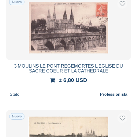
Nuovo
Spedizione gratuita
Metodi di pagamento
PayPal
Bonifico bancario
Visa
Mastercard
Bancontact
3 MOULINS LE PONT REGEMORTES L EGLISE DU
iDeal
SACRE COEUR ET LA CATHEDRALE
Maestro
± 6,80 USD
Deselezionare tutto
Stato
Professionista
Residenza del venditore
Tutto il mondo
Nuovo