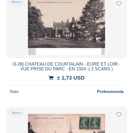
Nuovo
Spedizione gratuita
Metodi di pagamento
PayPal
Bonifico bancario
Visa
Mastercard
Bancontact
I3-28) CHATEAU DE COURTALAIN - EURE ET LOIR -
iDeal
VUE PRISE DU PARC - EN 1924 -( 2 SCANS )
Maestro
± 1,73 USD
Deselezionare tutto
Stato
Professionista
Residenza del venditore
Tutto il mondo
Nuovo