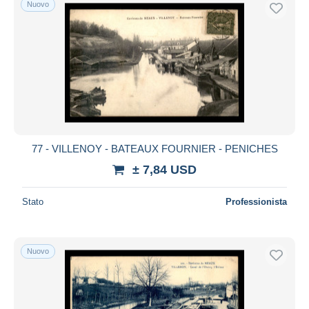
Nuovo
Spedizione gratuita
Metodi di pagamento
PayPal
Bonifico bancario
Visa
Mastercard
Bancontact
77 - VILLENOY - BATEAUX FOURNIER - PENICHES
iDeal
± 7,84 USD
Maestro
Deselezionare tutto
Stato
Professionista
Residenza del venditore
Tutto il mondo
Nuovo