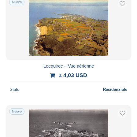
Nuovo
Spedizione gratuita
Metodi di pagamento
PayPal
Bonifico bancario
Visa
Mastercard
Bancontact
Locquirec – Vue aérienne
iDeal
± 4,03 USD
Maestro
Deselezionare tutto
Stato
Residenziale
Residenza del venditore
Tutto il mondo
Nuovo