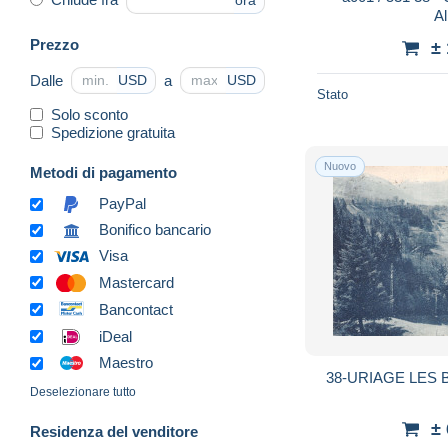
ora
A
Prezzo
±
Dalle
a
USD
USD
Stato
Solo sconto
Spedizione gratuita
Nuovo
Metodi di pagamento
PayPal
Bonifico bancario
Visa
Mastercard
Bancontact
iDeal
Maestro
38-URIAGE LES B
Deselezionare tutto
±
Residenza del venditore