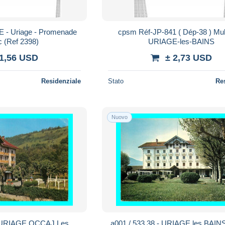
- Uriage - Promenade
cpsm Réf-JP-841 ( Dép-38 ) Multivues
c (Ref 2398)
URIAGE-les-BAINS
 1,56 USD
± 2,73 USD
Residenziale
Stato
Re
Nuovo
- URIAGE OCCAJ Les
a001 / 533 38 - URIAGE les BAIN