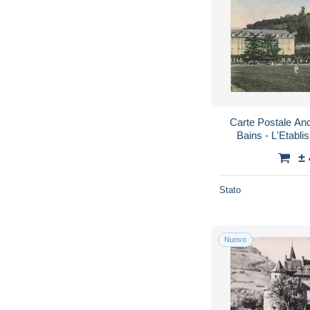
Carte Postale Anc
Bains - L'Etabli
Château - Colorisé
±
Stato
Nuovo