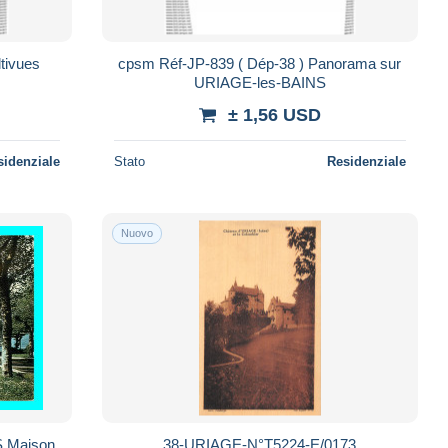
cpsm Réf-JP-839 ( Dép-38 ) Panorama sur
URIAGE-les-BAINS
± 1,56 USD
sidenziale
Stato
Residenziale
Nuovo
S Maison
38-URIAGE-N°T5224-E/0173