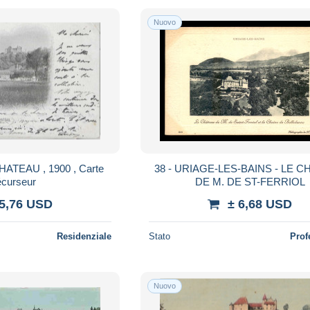
Nuovo
ATEAU , 1900 , Carte
38 - URIAGE-LES-BAINS - LE 
écurseur
DE M. DE ST-FERRIOL
 5,76 USD
± 6,68 USD
Residenziale
Stato
Prof
Nuovo