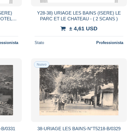
ISERE)
Y28-38) URIAGE LES BAINS (ISERE) LE
OTELS -
PARC ET LE CHATEAU - ( 2 SCANS )
± 4,61 USD
essionista
Stato
Professionista
Nuovo
-B/0331
38-URIAGE LES BAINS-N°T5218-B/0329