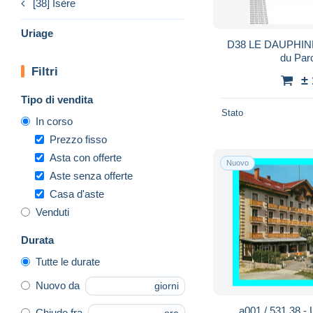
[38] Isère
Uriage
D38 LE DAUPHINE 
du Par
Filtri
±
Tipo di vendita
Stato
In corso
Prezzo fisso
Asta con offerte
Nuovo
Aste senza offerte
Casa d'aste
Venduti
Durata
Tutte le durate
Nuovo da
giorni
a001 / 531 38 
Chiude fra