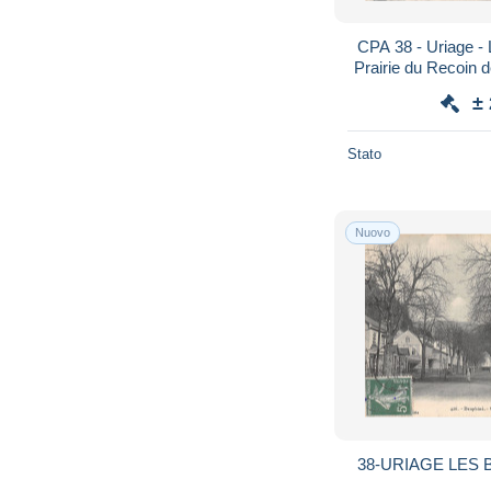
CPA 38 - Uriage - 
Prairie du Recoin
n
±
Stato
Nuovo
38-URIAGE LES B