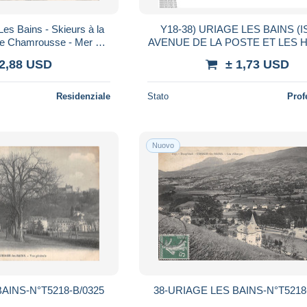
Les Bains - Skieurs à la
Y18-38) URIAGE LES BAINS (
 de Chamrousse - Mer de
AVENUE DE LA POSTE ET LES H
uages
1960 - ( 2 SCANS )
 2,88 USD
± 1,73 USD
Residenziale
Stato
Prof
Nuovo
AINS-N°T5218-B/0325
38-URIAGE LES BAINS-N°T5218