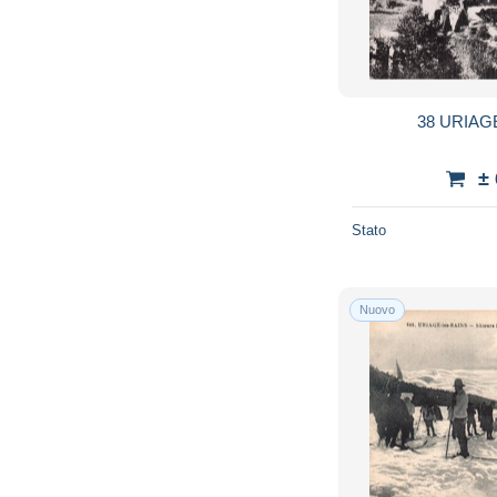
38 URIAG
±
Stato
Nuovo