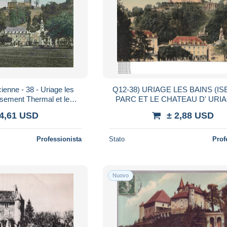
ienne - 38 - Uriage les
Q12-38) URIAGE LES BAINS (IS
ssement Thermal et le
PARC ET LE CHATEAU D' URIAGE - (2
e - CPA - Voir Scans Re
SCANS)
 4,61 USD
± 2,88 USD
Professionista
Stato
Prof
Nuovo