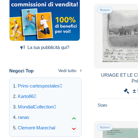
Nuovo
La tua pubblicità qui?
Negozi Top
Vedi tutto
URIAGE ET LE CH
Pr
Prins-cartespostales
±
Karto86
Stato
MondialCollection
ranas
Clement-Marechal
Nuovo