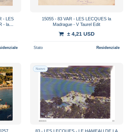
R - LES
15055 - 83 VAR - LES LECQUES la
- la
Madrague - V Taurel Edit
± 4,21 USD
sidenziale
Stato
Residenziale
Nuovo
0257
83 - LES LECQUES - LE HAMEAU DE LA