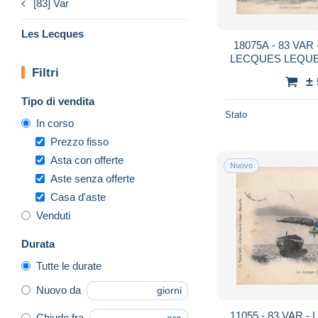
[83] Var
Les Lecques
18075A - 83 VAR
LECQUES LEQUES 
Filtri
pêcheur - V
±
Tipo di vendita
Stato
In corso
Prezzo fisso
Asta con offerte
Nuovo
Aste senza offerte
Casa d'aste
Venduti
Durata
Tutte le durate
Nuovo da
giorni
11055 - 83 VAR - 
Chiude fra