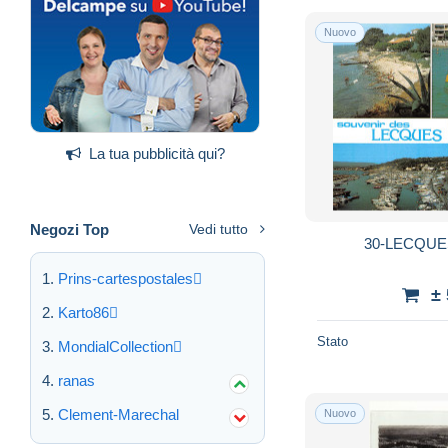
Nuovo
La tua pubblicità qui?
Negozi Top
Vedi tutto
30-LECQUES
Prins-cartespostales
±
Karto86
Stato
MondialCollection
ranas
Clement-Marechal
Nuovo