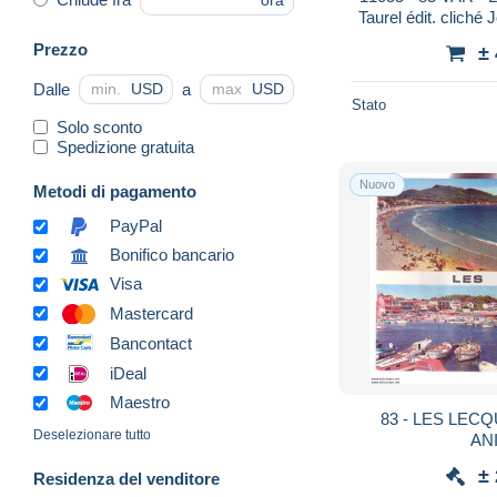
ora
Taurel édit. cliché 
Prezzo
±
Dalle
a
USD
USD
Stato
Solo sconto
Spedizione gratuita
Nuovo
Metodi di pagamento
PayPal
Bonifico bancario
Visa
Mastercard
Bancontact
iDeal
Maestro
83 - LES LECQ
Deselezionare tutto
ANI
±
Residenza del venditore