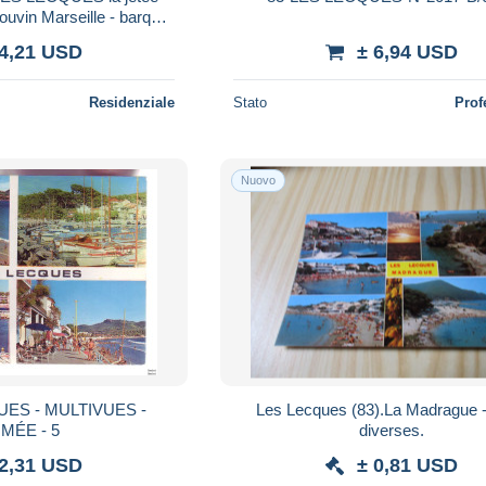
Jouvin Marseille - barque
pêche
 4,21 USD
± 6,94 USD
Residenziale
Stato
Prof
Nuovo
UES - MULTIVUES -
Les Lecques (83).La Madrague 
MÉE - 5
diverses.
 2,31 USD
± 0,81 USD