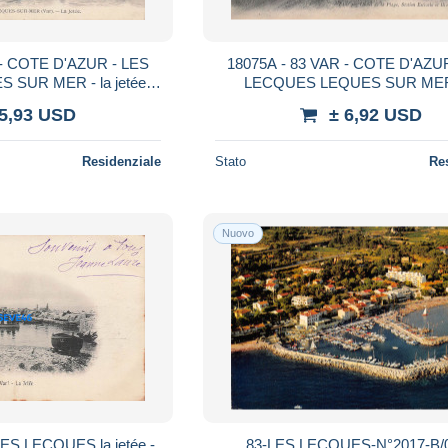
 - COTE D'AZUR - LES
18075A - 83 VAR - COTE D'AZU
SUR MER - la jetée -
LECQUES LEQUES SUR MER 
ve Taurel éditeur
Madrague
 5,93 USD
± 6,92 USD
Residenziale
Stato
Re
Nuovo
LES LECQUES la jetée -
83-LES LECQUES-N°2017-B/