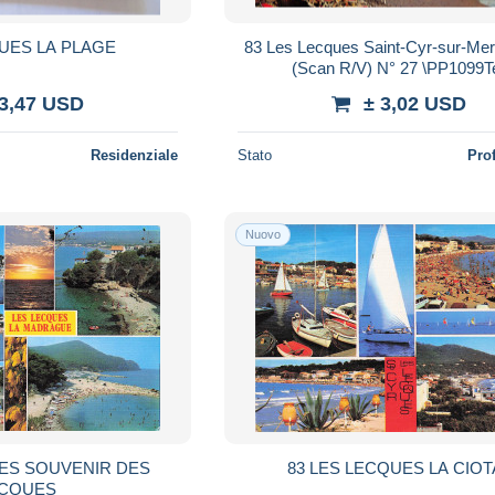
UES LA PLAGE
83 Les Lecques Saint-Cyr-sur-Mer 
(Scan R/V) N° 27 \PP1099T
 3,47 USD
± 3,02 USD
Residenziale
Stato
Pro
Nuovo
UES SOUVENIR DES
83 LES LECQUES LA CIOT
CQUES