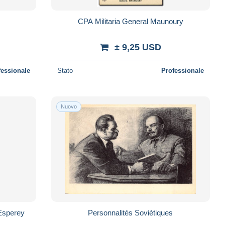
CPA Militaria General Maunoury
± 9,25 USD
fessionale
Stato
Professionale
Nuovo
'Esperey
Personnalités Soviètiques