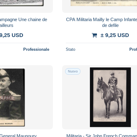
campagne Une chaine de
CPA Militaria Mailly le Camp Infant
railleurs
de defile
 9,25 USD
± 9,25 USD
Professionale
Stato
Pro
Nuovo
a General Maunoury
Militaria - Sir John French Comma