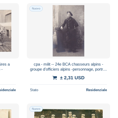
Nuovo
aires a
cpa - milit -- 24e BCA chasseurs alpins -
 -
groupe d'officiers alpins -personnage, portrait
-1915
± 2,31 USD
sidenziale
Stato
Residenziale
Nuovo