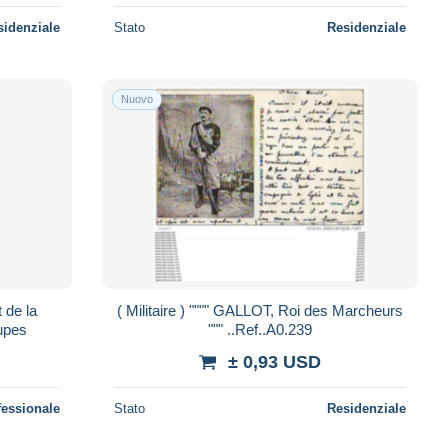
sidenziale
Stato
Residenziale
Nuovo
 de la
( Militaire ) """" GALLOT, Roi des Marcheurs
oupes
""" ..Ref..A0.239
± 0,93 USD
fessionale
Stato
Residenziale