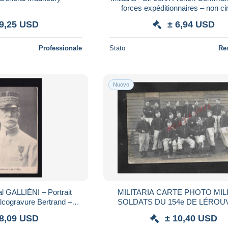
forces expéditionnaires – non ci
 9,25 USD
± 6,94 USD
Professionale
Stato
Re
Nuovo
al GALLIÉNI – Portrait
MILITARIA CARTE PHOTO MIL
calcogravure Bertrand –
SOLDATS DU 154e DE LÉROUV
lée (1915)
 8,09 USD
± 10,40 USD