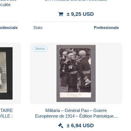
rculée
± 9,25 USD
sidenziale
Stato
Professionale
Nuovo
ITAIRE
Militaria – Général Pau – Guerre
ILLE :
Européenne de 1914 – Édition Patriotique –
Non circulée
± 6,94 USD