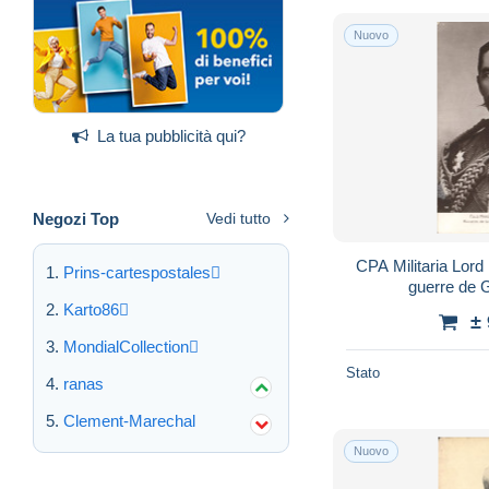
Nuovo
La tua pubblicità qui?
Negozi Top
Vedi tutto
CPA Militaria Lord 
Prins-cartespostales
guerre de 
Karto86
±
MondialCollection
Stato
ranas
Clement-Marechal
Nuovo