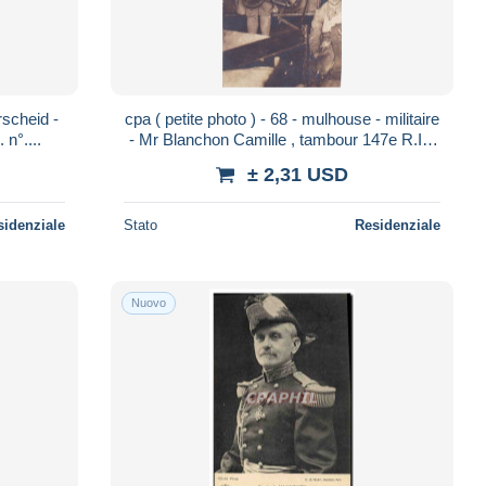
rscheid -
cpa ( petite photo ) - 68 - mulhouse - militaire
. n°....
- Mr Blanchon Camille , tambour 147e R.I. ,
9e Cie
± 2,31 USD
sidenziale
Stato
Residenziale
Nuovo