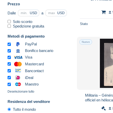
Prezzo
±
Dalle
a
USD
USD
Solo sconto
Stato
Spedizione gratuita
Metodi di pagamento
Nuovo
PayPal
Bonifico bancario
Visa
Mastercard
Bancontact
iDeal
Maestro
Deselezionare tutto
Militaria – Génér
officiel en hélio
Residenza del venditore
Circu
±
Tutto il mondo