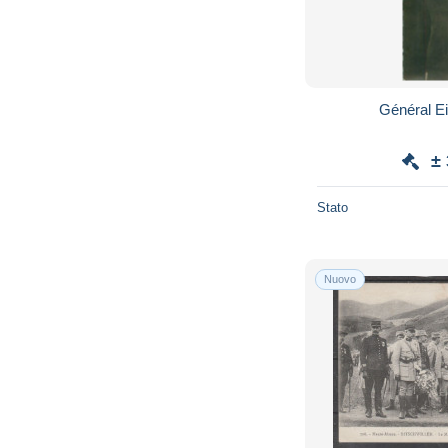
±
Stato
Nuovo