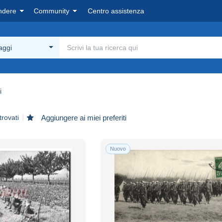
ndere
Community
Centro assistenza
aggi
i
trovati
Aggiungere ai miei preferiti
Nuovo