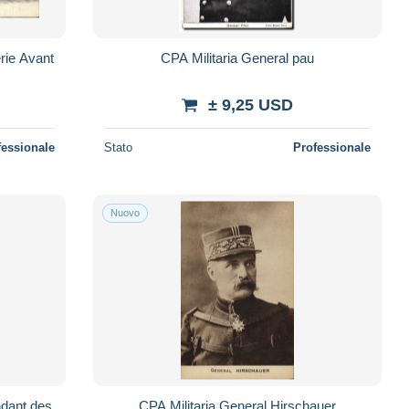
erie Avant
CPA Militaria General pau
± 9,25 USD
fessionale
Stato
Professionale
Nuovo
ndant des
CPA Militaria General Hirschauer