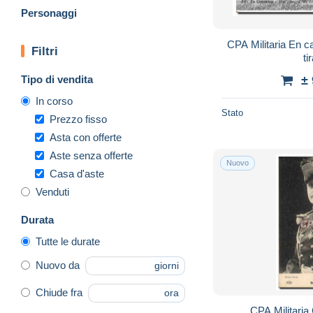
Personaggi
CPA Militaria En 
Filtri
ti
Tipo di vendita
±
In corso
Stato
Prezzo fisso
Asta con offerte
Aste senza offerte
Nuovo
Casa d'aste
Venduti
Durata
Tutte le durate
Nuovo da
giorni
Chiude fra
ora
CPA Militari